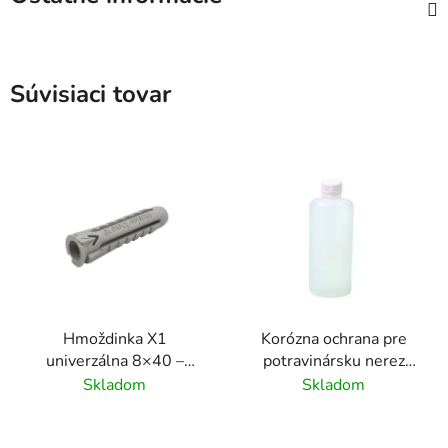
Súvisiaci tovar
Hmoždinka X1
Korózna ochrana pre
univerzálna 8×40 –
potravinársku nerez
12×60 mm
0,25 l
Skladom
Skladom