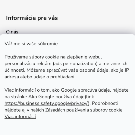
Informácie pre vás
O nás
Kontakt
Vážime si vaše súkromie
Doprava a platby
Používame súbory cookie na zlepšenie webu,
Ako nakupovať
personalizáciu reklám (ads personalization) a meranie ich
Obchodné podmienky
účinnosti. Môžeme spracúvať vaše osobné údaje, ako je IP
adresa alebo údaje o prehliadaní.
Ochrana osobných údajov
Odstúpenie od zmluvy
Viac informácií o tom, ako Google spracúva údaje, nájdete
na stránke Ako Google používa údaje(link
https://business.safety.google/privacy/
⁩). Podrobnosti
Prijímame online platby
nájdete aj v našich Zásadách používania súborov cookie
Viac informácií