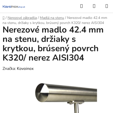
Prejsť
Hľadať
NÁKUP
na
KOŠÍK
obsah
Domov
/
Nerezové zábradlia
/
Madlá na stenu
/
Nerezové madlo 42.4 mm
na stenu, držiaky s krytkou, brúsený povrch K320/ nerez AISI304
Nerezové madlo 42.4 mm
na stenu, držiaky s
krytkou, brúsený povrch
K320/ nerez AISI304
Značka:
Kovoinox