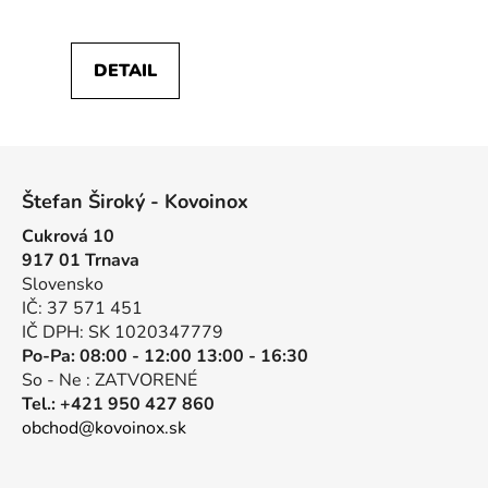
DETAIL
Z
á
Štefan Široký - Kovoinox
p
Cukrová 10
ä
917 01 Trnava
t
Slovensko
i
IČ: 37 571 451
e
IČ DPH: SK 1020347779
Po-Pa: 08:00 - 12:00 13:00 - 16:30
So - Ne : ZATVORENÉ
Tel.: +421 950 427 860
obchod@kovoinox.sk