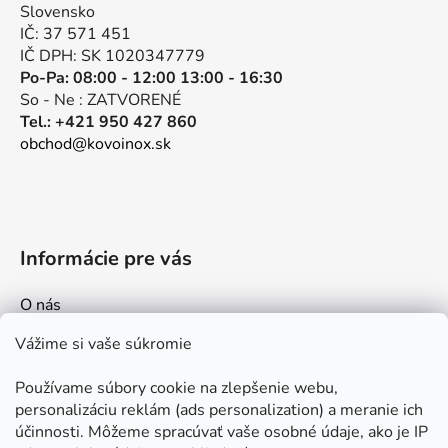
t
Slovensko
i
IČ: 37 571 451
e
IČ DPH: SK 1020347779
Po-Pa: 08:00 - 12:00 13:00 - 16:30
So - Ne : ZATVORENÉ
Tel.: +421 950 427 860
obchod@kovoinox.sk
Informácie pre vás
O nás
Kontakt
Vážime si vaše súkromie
Doprava a platby
Používame súbory cookie na zlepšenie webu,
Ako nakupovať
personalizáciu reklám (ads personalization) a meranie ich
Obchodné podmienky
účinnosti. Môžeme spracúvať vaše osobné údaje, ako je IP