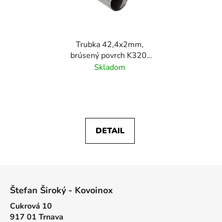
Trubka 42,4x2mm,
brúsený povrch K320/
nerez AISI304
Skladom
DETAIL
Z
á
Štefan Široký - Kovoinox
p
Cukrová 10
ä
917 01 Trnava