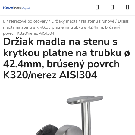
Prejsť
Hľadať
NÁKUP
na
KOŠÍK
obsah
Domov
/
Nerezové polotovary
/
Držiaky madla
/
Na stenu kruhové
/
Držiak
madla na stenu s krytkou platne na trubku ø 42.4mm, brúsený
povrch K320/nerez AISI304
Držiak madla na stenu s
krytkou platne na trubku ø
42.4mm, brúsený povrch
K320/nerez AISI304