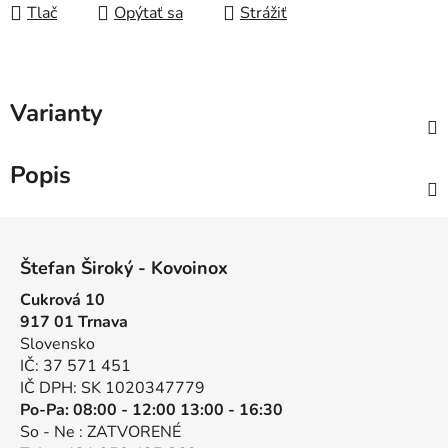
Tlač
Opýtať sa
Strážiť
Varianty
Popis
Z
á
Štefan Široký - Kovoinox
p
Cukrová 10
ä
917 01 Trnava
t
Slovensko
i
IČ: 37 571 451
e
IČ DPH: SK 1020347779
Po-Pa: 08:00 - 12:00 13:00 - 16:30
So - Ne : ZATVORENÉ