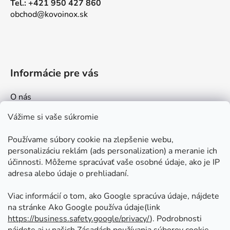
Tel.: +421 950 427 860
obchod@kovoinox.sk
Informácie pre vás
O nás
Kontakt
Vážime si vaše súkromie
Doprava a platby
Používame súbory cookie na zlepšenie webu,
Ako nakupovať
personalizáciu reklám (ads personalization) a meranie ich
Obchodné podmienky
účinnosti. Môžeme spracúvať vaše osobné údaje, ako je IP
adresa alebo údaje o prehliadaní.
Ochrana osobných údajov
Odstúpenie od zmluvy
Viac informácií o tom, ako Google spracúva údaje, nájdete
na stránke Ako Google používa údaje(link
https://business.safety.google/privacy/
⁩). Podrobnosti
Prijímame online platby