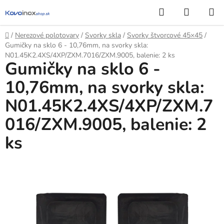
Prejsť
Hľadať
NÁKUP
na
KOŠÍK
obsah
Domov
/
Nerezové polotovary
/
Svorky skla
/
Svorky štvorcové 45×45
/
Gumičky na sklo 6 - 10,76mm, na svorky skla:
N01.45K2.4XS/4XP/ZXM.7016/ZXM.9005, balenie: 2 ks
Gumičky na sklo 6 -
10,76mm, na svorky skla:
N01.45K2.4XS/4XP/ZXM.7
016/ZXM.9005, balenie: 2
ks