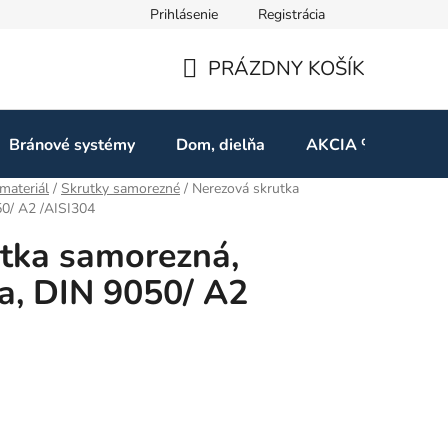
Prihlásenie
Registrácia
ov
Odstúpenie od zmluvy
PRÁZDNY KOŠÍK
NÁKUPNÝ
KOŠÍK
Bránové systémy
Dom, dielňa
AKCIA %
Kon
materiál
/
Skrutky samorezné
/
Nerezová skrutka
50/ A2 /AISI304
tka samorezná,
a, DIN 9050/ A2