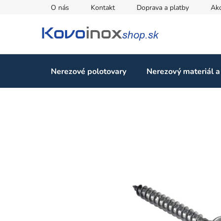
Prejsť
O nás
Kontakt
Doprava a platby
Ak
na
obsah
Nerezové polotovary
Nerezový materiál a