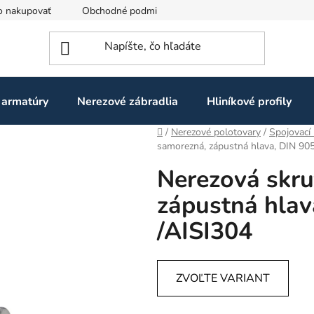
o nakupovať
Obchodné podmienky
Ochrana osobných údaj
 armatúry
Nerezové zábradlia
Hliníkové profily
Domov
/
Nerezové polotovary
/
Spojovací 
samorezná, zápustná hlava, DIN 90
Nerezová skru
zápustná hlav
/AISI304
ZVOĽTE VARIANT