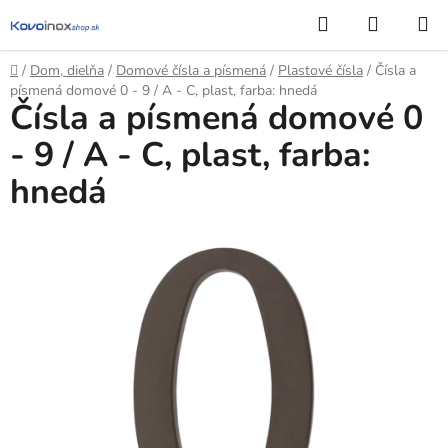
Prejsť
Hľadať
NÁKUP
na
KOŠÍK
obsah
Domov
/
Dom, dielňa
/
Domové čísla a písmená
/
Plastové čísla
/
Čísla a
písmená domové 0 - 9 / A - C, plast, farba: hnedá
Čísla a písmená domové 0
- 9 / A - C, plast, farba:
hnedá