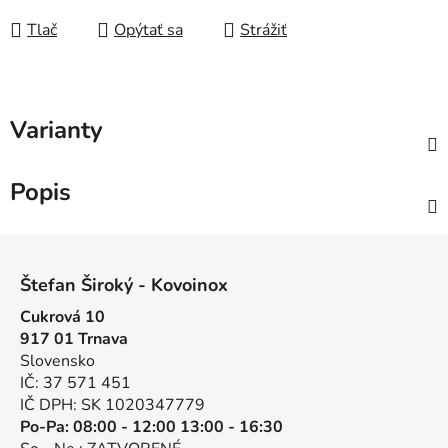
Tlač
Opýtať sa
Strážiť
Varianty
Popis
Z
á
Štefan Široký - Kovoinox
p
Cukrová 10
ä
917 01 Trnava
t
Slovensko
i
IČ: 37 571 451
e
IČ DPH: SK 1020347779
Po-Pa: 08:00 - 12:00 13:00 - 16:30