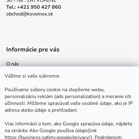
So - Ne : ZATVORENÉ
Tel.: +421 950 427 860
obchod@kovoinox.sk
Informácie pre vás
O nás
Kontakt
Vážime si vaše súkromie
Doprava a platby
Používame súbory cookie na zlepšenie webu,
Ako nakupovať
personalizáciu reklám (ads personalization) a meranie ich
Obchodné podmienky
účinnosti. Môžeme spracúvať vaše osobné údaje, ako je IP
adresa alebo údaje o prehliadaní.
Ochrana osobných údajov
Odstúpenie od zmluvy
Viac informácií o tom, ako Google spracúva údaje, nájdete
na stránke Ako Google používa údaje(link
https://business.safety.google/privacy/
⁩). Podrobnosti