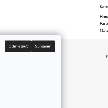
Kate
Hmo
Farb
Mate
Odmietnuť
Súhlasím
Informácie pre vás
O nás
Kontakt
Doprava a platby
Ako nakupovať
Obchodné podmienky
Ochrana osobných údajov