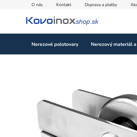
Prejsť
O nás
Kontakt
Doprava a platby
Ak
na
obsah
Nerezové polotovary
Nerezový materiál a