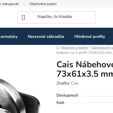
o nakupovať
Obchodné podmienky
Ochrana osobných údaj
 armatúry
Nerezové zábradlia
Hliníkové profily
Domov
/
Bránové systémy
/
Samonosný s
koliesko na C-profil 73x61x3.5 mm,
Cais Nábehové
73x61x3.5 mm
Značka:
Cais
Dostupnosť
Kód: