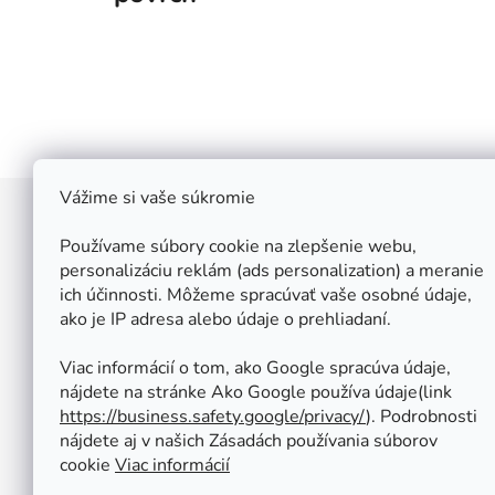
Vážime si vaše súkromie
Z
á
Používame súbory cookie na zlepšenie webu,
Štefan Široký - Kovoinox
p
personalizáciu reklám (ads personalization) a meranie
Cukrová 10
ich účinnosti. Môžeme spracúvať vaše osobné údaje,
ä
917 01 Trnava
ako je IP adresa alebo údaje o prehliadaní.
t
Slovensko
i
IČ: 37 571 451
Viac informácií o tom, ako Google spracúva údaje,
IČ DPH: SK 1020347779
e
nájdete na stránke Ako Google používa údaje(link
Po-Pa: 08:00 - 12:00 13:00 - 16:30
https://business.safety.google/privacy/
⁩). Podrobnosti
So - Ne : ZATVORENÉ
nájdete aj v našich Zásadách používania súborov
Tel.: +421 950 427 860
cookie
Viac informácií
obchod@kovoinox.sk