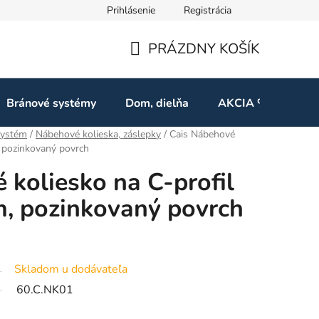
Prihlásenie
Registrácia
ov
Odstúpenie od zmluvy
PRÁZDNY KOŠÍK
NÁKUPNÝ
KOŠÍK
Bránové systémy
Dom, dielňa
AKCIA %
Kon
ystém
/
Nábehové kolieska, záslepky
/
Cais Nábehové
 pozinkovaný povrch
 koliesko na C-profil
, pozinkovaný povrch
Skladom u dodávateľa
60.C.NK01