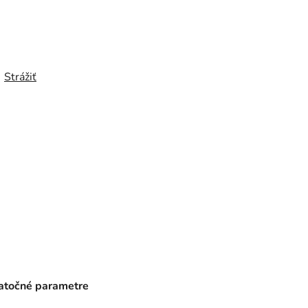
Strážiť
točné parametre