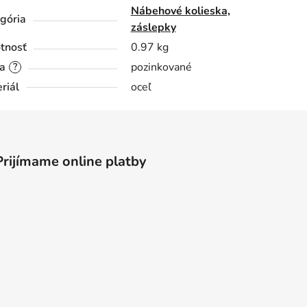
Nábehové kolieska,
gória
záslepky
tnosť
0.97 kg
a
pozinkované
?
riál
oceľ
Prijímame online platby