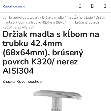
Prejsť
Hľadať
NÁKUP
na
KOŠÍK
obsah
Domov
/
Nerezové polotovary
/
Držiaky madla
/
Na stĺp narážacie
/
Držiak
madla s kĺbom na trubku 42.4mm (68x64mm), brúsený povrch
K320/ nerez AISI304
Držiak madla s kĺbom na
trubku 42.4mm
(68x64mm), brúsený
povrch K320/ nerez
AISI304
Značka:
Kovoinoxshop