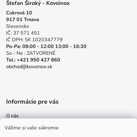
Štefan Široký - Kovoinox
p
Cukrová 10
ä
917 01 Trnava
t
Slovensko
i
IČ: 37 571 451
e
IČ DPH: SK 1020347779
Po-Pa: 08:00 - 12:00 13:00 - 16:30
So - Ne : ZATVORENÉ
Tel.: +421 950 427 860
obchod@kovoinox.sk
Informácie pre vás
O nás
Kontakt
Vážime si vaše súkromie
Doprava a platby