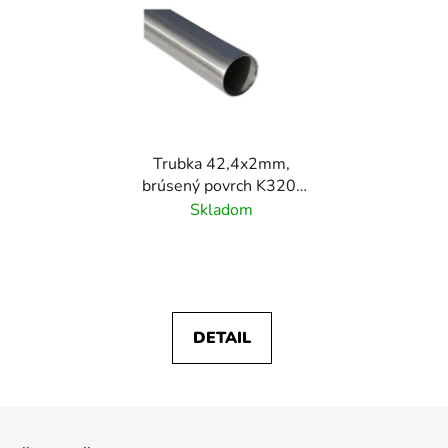
Trubka 42,4x2mm,
brúsený povrch K320/
nerez AISI304
Skladom
DETAIL
Z
á