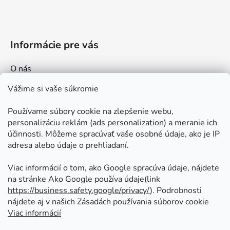
Informácie pre vás
O nás
Kontakt
Vážime si vaše súkromie
Doprava a platby
Používame súbory cookie na zlepšenie webu,
Ako nakupovať
personalizáciu reklám (ads personalization) a meranie ich
Obchodné podmienky
účinnosti. Môžeme spracúvať vaše osobné údaje, ako je IP
adresa alebo údaje o prehliadaní.
Ochrana osobných údajov
Odstúpenie od zmluvy
Viac informácií o tom, ako Google spracúva údaje, nájdete
na stránke Ako Google používa údaje(link
https://business.safety.google/privacy/
⁩). Podrobnosti
Prijímame online platby
nájdete aj v našich Zásadách používania súborov cookie
Viac informácií