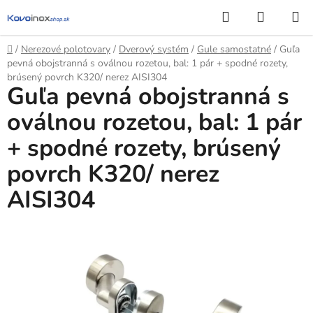
Prejsť
Hľadať
NÁKUP
na
KOŠÍK
obsah
Domov
/
Nerezové polotovary
/
Dverový systém
/
Gule samostatné
/
Guľa
pevná obojstranná s oválnou rozetou, bal: 1 pár + spodné rozety,
brúsený povrch K320/ nerez AISI304
Guľa pevná obojstranná s
oválnou rozetou, bal: 1 pár
+ spodné rozety, brúsený
povrch K320/ nerez
AISI304