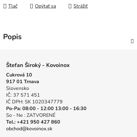
Tlač
Opýtať sa
Strážiť
Popis
Z
á
Štefan Široký - Kovoinox
p
Cukrová 10
ä
917 01 Trnava
t
Slovensko
i
IČ: 37 571 451
e
IČ DPH: SK 1020347779
Po-Pa: 08:00 - 12:00 13:00 - 16:30
So - Ne : ZATVORENÉ
Tel.: +421 950 427 860
obchod@kovoinox.sk