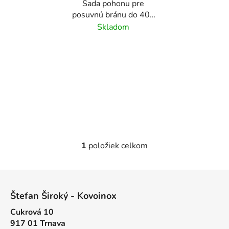
Sada pohonu pre
o
d
posuvnú bránu do 400
d
u
kg KEY Turbo S, sada
Skladom
u
k
obsahuje: motor,
k
t
riadiacu jednotku, 2 x
t
o
ovládač, bezpečnostné
o
fotobunky(pár)
v
v
1
položiek celkom
O
v
l
Z
á
á
d
Štefan Široký - Kovoinox
p
a
Cukrová 10
ä
c
917 01 Trnava