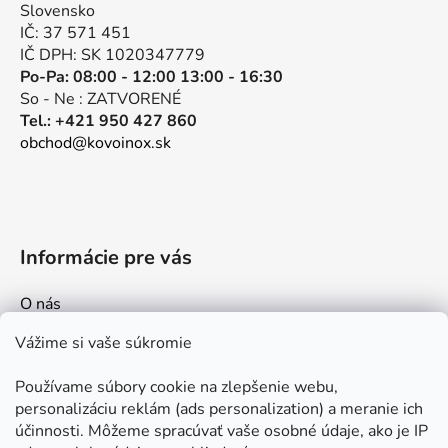
t
i
Slovensko
e
i
IČ: 37 571 451
p
e
IČ DPH: SK 1020347779
r
Po-Pa: 08:00 - 12:00 13:00 - 16:30
v
So - Ne : ZATVORENÉ
k
Tel.: +421 950 427 860
y
obchod@kovoinox.sk
v
ý
p
i
s
Informácie pre vás
u
O nás
Kontakt
Vážime si vaše súkromie
Doprava a platby
Používame súbory cookie na zlepšenie webu,
Ako nakupovať
personalizáciu reklám (ads personalization) a meranie ich
Obchodné podmienky
účinnosti. Môžeme spracúvať vaše osobné údaje, ako je IP