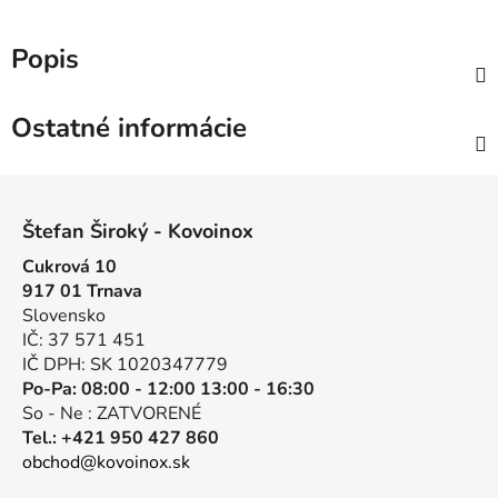
Popis
Ostatné informácie
Z
á
Štefan Široký - Kovoinox
p
Cukrová 10
ä
917 01 Trnava
t
Slovensko
i
IČ: 37 571 451
e
IČ DPH: SK 1020347779
Po-Pa: 08:00 - 12:00 13:00 - 16:30
So - Ne : ZATVORENÉ
Tel.: +421 950 427 860
obchod@kovoinox.sk