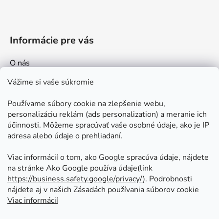
Informácie pre vás
O nás
Kontakt
Vážime si vaše súkromie
Doprava a platby
Používame súbory cookie na zlepšenie webu,
Ako nakupovať
personalizáciu reklám (ads personalization) a meranie ich
Obchodné podmienky
účinnosti. Môžeme spracúvať vaše osobné údaje, ako je IP
adresa alebo údaje o prehliadaní.
Ochrana osobných údajov
Odstúpenie od zmluvy
Viac informácií o tom, ako Google spracúva údaje, nájdete
na stránke Ako Google používa údaje(link
https://business.safety.google/privacy/
⁩). Podrobnosti
Prijímame online platby
nájdete aj v našich Zásadách používania súborov cookie
Viac informácií