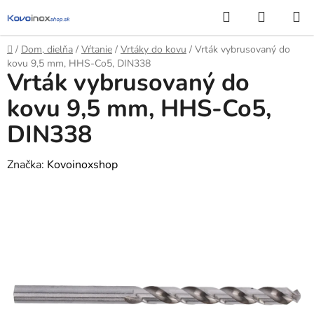
Prejsť
Hľadať
NÁKUP
na
KOŠÍK
obsah
Domov
/
Dom, dielňa
/
Vŕtanie
/
Vrtáky do kovu
/
Vrták vybrusovaný do
kovu 9,5 mm, HHS-Co5, DIN338
Vrták vybrusovaný do
kovu 9,5 mm, HHS-Co5,
DIN338
Značka:
Kovoinoxshop