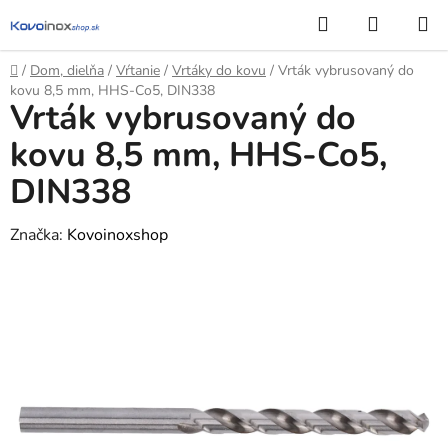
Prejsť
Hľadať
NÁKUP
na
KOŠÍK
obsah
Domov
/
Dom, dielňa
/
Vŕtanie
/
Vrtáky do kovu
/
Vrták vybrusovaný do
kovu 8,5 mm, HHS-Co5, DIN338
Vrták vybrusovaný do
kovu 8,5 mm, HHS-Co5,
DIN338
Značka:
Kovoinoxshop