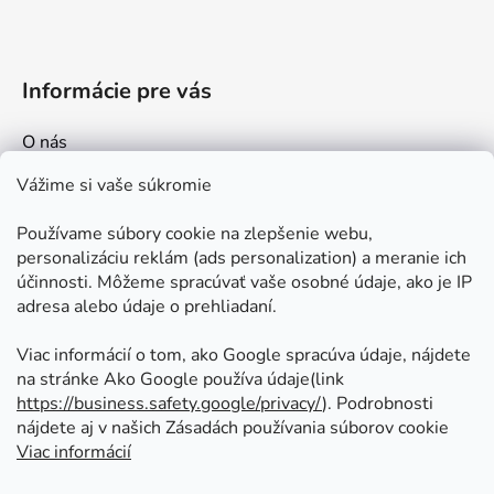
Informácie pre vás
O nás
Kontakt
Vážime si vaše súkromie
Doprava a platby
Používame súbory cookie na zlepšenie webu,
Ako nakupovať
personalizáciu reklám (ads personalization) a meranie ich
Obchodné podmienky
účinnosti. Môžeme spracúvať vaše osobné údaje, ako je IP
adresa alebo údaje o prehliadaní.
Ochrana osobných údajov
Odstúpenie od zmluvy
Viac informácií o tom, ako Google spracúva údaje, nájdete
na stránke Ako Google používa údaje(link
https://business.safety.google/privacy/
⁩). Podrobnosti
Prijímame online platby
nájdete aj v našich Zásadách používania súborov cookie
Viac informácií