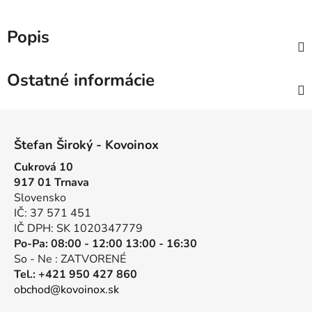
Popis
Ostatné informácie
Z
á
Štefan Široký - Kovoinox
p
Cukrová 10
ä
917 01 Trnava
t
Slovensko
i
IČ: 37 571 451
e
IČ DPH: SK 1020347779
Po-Pa: 08:00 - 12:00 13:00 - 16:30
So - Ne : ZATVORENÉ
Tel.: +421 950 427 860
obchod@kovoinox.sk