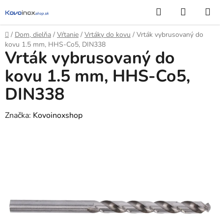
Prejsť
Hľadať
NÁKUP
na
KOŠÍK
obsah
Domov
/
Dom, dielňa
/
Vŕtanie
/
Vrtáky do kovu
/
Vrták vybrusovaný do
kovu 1.5 mm, HHS-Co5, DIN338
Vrták vybrusovaný do
kovu 1.5 mm, HHS-Co5,
DIN338
Značka:
Kovoinoxshop