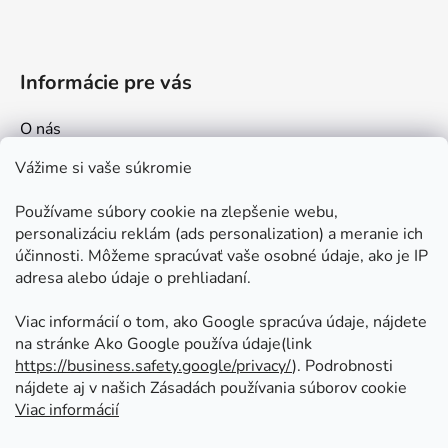
Informácie pre vás
O nás
Kontakt
Vážime si vaše súkromie
Doprava a platby
Používame súbory cookie na zlepšenie webu,
Ako nakupovať
personalizáciu reklám (ads personalization) a meranie ich
Obchodné podmienky
účinnosti. Môžeme spracúvať vaše osobné údaje, ako je IP
adresa alebo údaje o prehliadaní.
Ochrana osobných údajov
Odstúpenie od zmluvy
Viac informácií o tom, ako Google spracúva údaje, nájdete
na stránke Ako Google používa údaje(link
https://business.safety.google/privacy/
⁩). Podrobnosti
Prijímame online platby
nájdete aj v našich Zásadách používania súborov cookie
Viac informácií