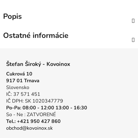
Popis
Ostatné informácie
Z
á
Štefan Široký - Kovoinox
p
Cukrová 10
ä
917 01 Trnava
t
Slovensko
i
IČ: 37 571 451
e
IČ DPH: SK 1020347779
Po-Pa: 08:00 - 12:00 13:00 - 16:30
So - Ne : ZATVORENÉ
Tel.: +421 950 427 860
obchod@kovoinox.sk