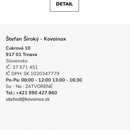
DETAIL
Z
á
Štefan Široký - Kovoinox
p
Cukrová 10
ä
917 01 Trnava
t
Slovensko
i
IČ: 37 571 451
e
IČ DPH: SK 1020347779
Po-Pa: 08:00 - 12:00 13:00 - 16:30
So - Ne : ZATVORENÉ
Tel.: +421 950 427 860
obchod@kovoinox.sk