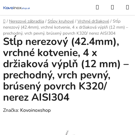
Prejsť
Hľadať
NÁKUP
na
KOŠÍK
obsah
Domov
/
Nerezové zábradlia
/
Stĺpy kruhové
/
Vrchné držiakové
/
Stĺp
nerezový (42.4mm), vrchné kotvenie, 4 x držiaková výplň (12 mm) –
prechodný, vrch pevný, brúsený povrch K320/ nerez AISI304
Stĺp nerezový (42.4mm),
vrchné kotvenie, 4 x
držiaková výplň (12 mm) –
prechodný, vrch pevný,
brúsený povrch K320/
nerez AISI304
Značka:
Kovoinoxshop