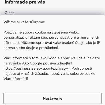
Informácie pre vás
O nás
Kontakt
Vážime si vaše súkromie
Doprava a platby
Používame súbory cookie na zlepšenie webu,
Ako nakupovať
personalizáciu reklám (ads personalization) a meranie ich
Obchodné podmienky
účinnosti. Môžeme spracúvať vaše osobné údaje, ako je IP
adresa alebo údaje o prehliadaní.
Ochrana osobných údajov
Odstúpenie od zmluvy
Viac informácií o tom, ako Google spracúva údaje, nájdete
na stránke Ako Google používa údaje(link
https://business.safety.google/privacy/
⁩). Podrobnosti
Prijímame online platby
nájdete aj v našich Zásadách používania súborov cookie
Viac informácií
Nastavenie
Vytvoril Shoptet