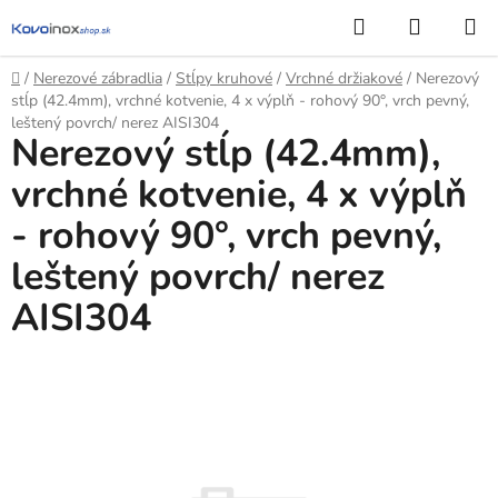
Prejsť
Hľadať
NÁKUP
na
KOŠÍK
obsah
Domov
/
Nerezové zábradlia
/
Stĺpy kruhové
/
Vrchné držiakové
/
Nerezový
stĺp (42.4mm), vrchné kotvenie, 4 x výplň - rohový 90°, vrch pevný,
leštený povrch/ nerez AISI304
Nerezový stĺp (42.4mm),
vrchné kotvenie, 4 x výplň
- rohový 90°, vrch pevný,
leštený povrch/ nerez
AISI304