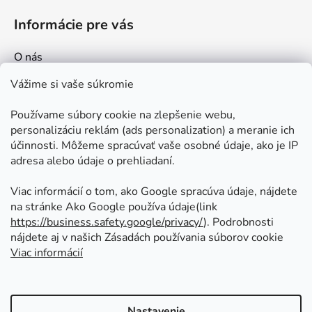
Informácie pre vás
O nás
Kontakt
Vážime si vaše súkromie
Doprava a platby
Používame súbory cookie na zlepšenie webu,
Ako nakupovať
personalizáciu reklám (ads personalization) a meranie ich
Obchodné podmienky
účinnosti. Môžeme spracúvať vaše osobné údaje, ako je IP
adresa alebo údaje o prehliadaní.
Ochrana osobných údajov
Odstúpenie od zmluvy
Viac informácií o tom, ako Google spracúva údaje, nájdete
na stránke Ako Google používa údaje(link
https://business.safety.google/privacy/
⁩). Podrobnosti
Prijímame online platby
nájdete aj v našich Zásadách používania súborov cookie
Viac informácií
Nastavenie