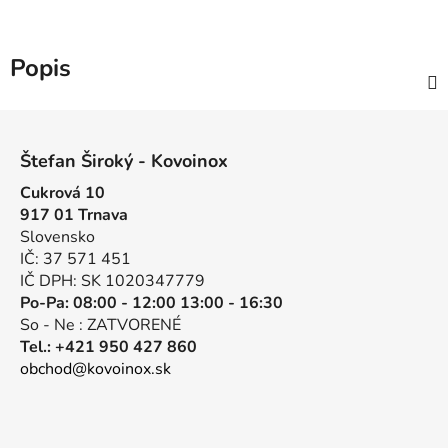
Popis
Z
á
Štefan Široký - Kovoinox
p
Cukrová 10
ä
917 01 Trnava
t
Slovensko
i
IČ: 37 571 451
e
IČ DPH: SK 1020347779
Po-Pa: 08:00 - 12:00 13:00 - 16:30
So - Ne : ZATVORENÉ
Tel.: +421 950 427 860
obchod@kovoinox.sk