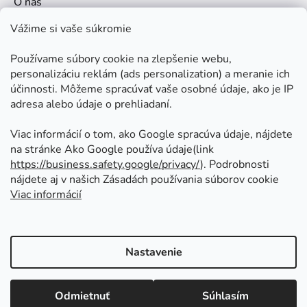
O nás
Kontakt
Vážime si vaše súkromie
Doprava a platby
Používame súbory cookie na zlepšenie webu,
Ako nakupovať
personalizáciu reklám (ads personalization) a meranie ich
Obchodné podmienky
účinnosti. Môžeme spracúvať vaše osobné údaje, ako je IP
adresa alebo údaje o prehliadaní.
Ochrana osobných údajov
Odstúpenie od zmluvy
Viac informácií o tom, ako Google spracúva údaje, nájdete
na stránke Ako Google používa údaje(link
https://business.safety.google/privacy/
⁩). Podrobnosti
Prijímame online platby
nájdete aj v našich Zásadách používania súborov cookie
Viac informácií
Nastavenie
Vytvoril Shoptet
Copyright 2026
Kovoinoxshop.sk - všetko pre
Odmietnuť
Súhlasím
zábradlia, brány a ploty
. Všetky práva vyhradené.