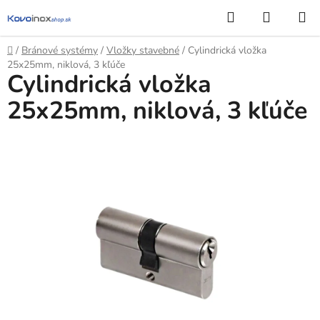
Prejsť
Hľadať
NÁKUP
na
KOŠÍK
obsah
Domov
/
Bránové systémy
/
Vložky stavebné
/
Cylindrická vložka
25x25mm, niklová, 3 kľúče
Cylindrická vložka
25x25mm, niklová, 3 kľúče