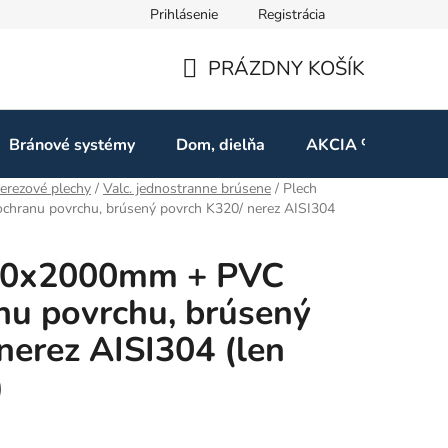
Prihlásenie
Registrácia
ov
Odstúpenie od zmluvy
PRÁZDNY KOŠÍK
NÁKUPNÝ
KOŠÍK
Bránové systémy
Dom, dielňa
AKCIA %
Kon
erezové plechy
/
Valc. jednostranne brúsene
/
Plech
chranu povrchu, brúsený povrch K320/ nerez AISI304
000x2000mm + PVC
anu povrchu, brúsený
nerez AISI304 (len
)