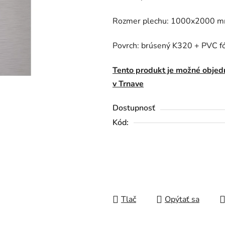
Rozmer plechu: 1000x2000 
Povrch: brúsený K320 + PVC fó
Tento produkt je možné objed
v Trnave
Dostupnosť
Kód:
Tlač
Opýtať sa