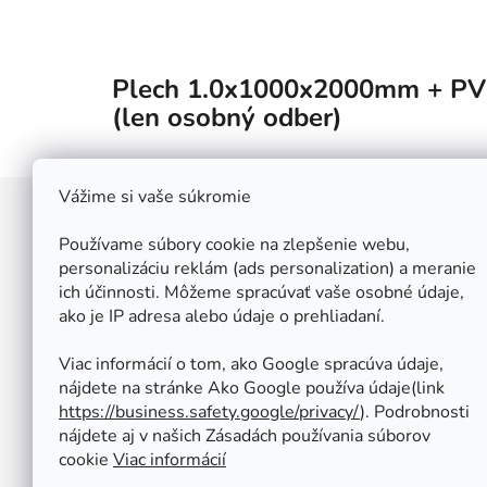
Plech 1.0x1000x2000mm + PVC
(len osobný odber)
Vážime si vaše súkromie
Z
á
Používame súbory cookie na zlepšenie webu,
Štefan Široký - Kovoinox
p
personalizáciu reklám (ads personalization) a meranie
Cukrová 10
ich účinnosti. Môžeme spracúvať vaše osobné údaje,
ä
917 01 Trnava
ako je IP adresa alebo údaje o prehliadaní.
t
Slovensko
i
IČ: 37 571 451
Viac informácií o tom, ako Google spracúva údaje,
IČ DPH: SK 1020347779
e
nájdete na stránke Ako Google používa údaje(link
Po-Pa: 08:00 - 12:00 13:00 - 16:30
https://business.safety.google/privacy/
⁩). Podrobnosti
So - Ne : ZATVORENÉ
nájdete aj v našich Zásadách používania súborov
Tel.: +421 950 427 860
cookie
Viac informácií
obchod@kovoinox.sk