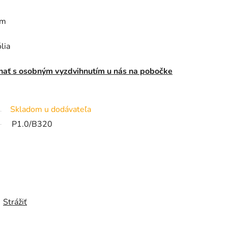
mm
lia
nať s osobným vyzdvihnutím u nás na pobočke
Skladom u dodávateľa
P1.0/B320
Strážiť