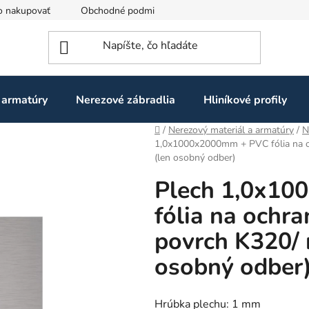
o nakupovať
Obchodné podmienky
Ochrana osobných údaj
 armatúry
Nerezové zábradlia
Hliníkové profily
Domov
/
Nerezový materiál a armatúry
/
N
1,0x1000x2000mm + PVC fólia na o
(len osobný odber)
Plech 1,0x1
fólia na ochr
povrch K320/ 
osobný odber
Hrúbka plechu: 1 mm