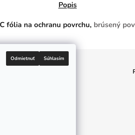
Popis
 fólia na ochranu povrchu,
brúsený pov
Odmietnuť
Súhlasím
Informácie pre vás
O nás
Kontakt
Doprava a platby
Ako nakupovať
Obchodné podmienky
Ochrana osobných údajov