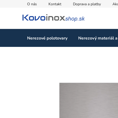
Prejsť
O nás
Kontakt
Doprava a platby
Ak
na
obsah
Nerezové polotovary
Nerezový materiál a