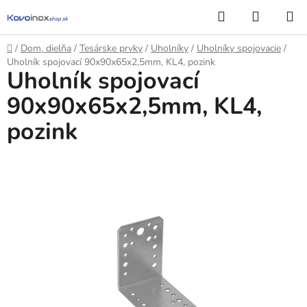
Prejsť
Hľadať
NÁKUP
na
KOŠÍK
obsah
Domov
/
Dom, dielňa
/
Tesárske prvky
/
Uholníky
/
Uholníky spojovacie
/
Uholník spojovací 90x90x65x2,5mm, KL4, pozink
Uholník spojovací
90x90x65x2,5mm, KL4,
pozink