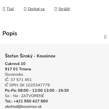
Tlač
Opýtať sa
Strážiť
Popis
Z
á
Štefan Široký - Kovoinox
p
Cukrová 10
ä
917 01 Trnava
t
Slovensko
i
IČ: 37 571 451
e
IČ DPH: SK 1020347779
Po-Pa: 08:00 - 12:00 13:00 - 16:30
So - Ne : ZATVORENÉ
Tel.: +421 950 427 860
obchod@kovoinox.sk