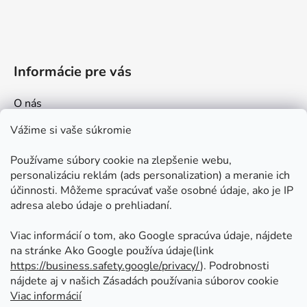
Informácie pre vás
O nás
Kontakt
Vážime si vaše súkromie
Doprava a platby
Používame súbory cookie na zlepšenie webu,
Ako nakupovať
personalizáciu reklám (ads personalization) a meranie ich
Obchodné podmienky
účinnosti. Môžeme spracúvať vaše osobné údaje, ako je IP
adresa alebo údaje o prehliadaní.
Ochrana osobných údajov
Odstúpenie od zmluvy
Viac informácií o tom, ako Google spracúva údaje, nájdete
na stránke Ako Google používa údaje(link
https://business.safety.google/privacy/
⁩). Podrobnosti
Prijímame online platby
nájdete aj v našich Zásadách používania súborov cookie
Viac informácií