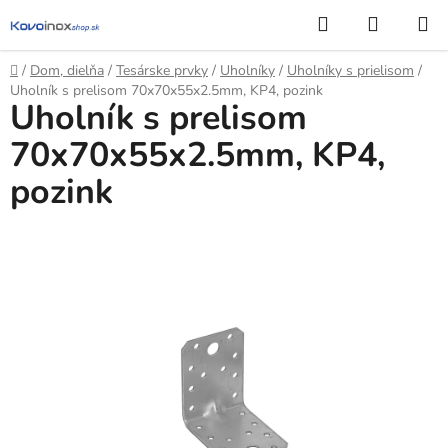
Prejsť
Hľadať
NÁKUP
na
KOŠÍK
obsah
Domov
/
Dom, dielňa
/
Tesárske prvky
/
Uholníky
/
Uholníky s prielisom
/
Uholník s prelisom 70x70x55x2.5mm, KP4, pozink
Uholník s prelisom
70x70x55x2.5mm, KP4,
pozink