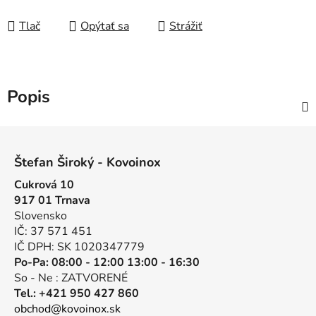
Tlač
Opýtať sa
Strážiť
Popis
Z
á
Štefan Široký - Kovoinox
p
Cukrová 10
ä
917 01 Trnava
t
Slovensko
i
IČ: 37 571 451
e
IČ DPH: SK 1020347779
Po-Pa: 08:00 - 12:00 13:00 - 16:30
So - Ne : ZATVORENÉ
Tel.: +421 950 427 860
obchod@kovoinox.sk