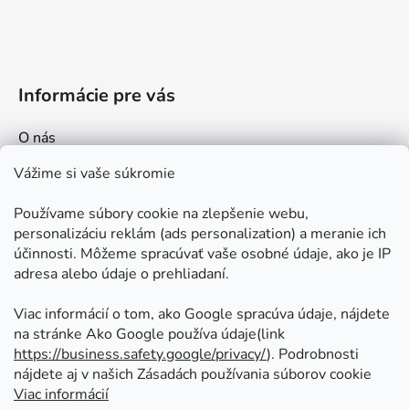
Informácie pre vás
O nás
Kontakt
Vážime si vaše súkromie
Doprava a platby
Používame súbory cookie na zlepšenie webu,
Ako nakupovať
personalizáciu reklám (ads personalization) a meranie ich
Obchodné podmienky
účinnosti. Môžeme spracúvať vaše osobné údaje, ako je IP
adresa alebo údaje o prehliadaní.
Ochrana osobných údajov
Odstúpenie od zmluvy
Viac informácií o tom, ako Google spracúva údaje, nájdete
na stránke Ako Google používa údaje(link
https://business.safety.google/privacy/
⁩). Podrobnosti
Prijímame online platby
nájdete aj v našich Zásadách používania súborov cookie
Viac informácií