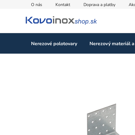
Prejsť
O nás
Kontakt
Doprava a platby
Ak
na
obsah
Nerezové polotovary
Nerezový materiál a