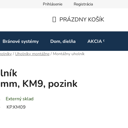
Prihlásenie
Registrácia
ov
Odstúpenie od zmluvy
PRÁZDNY KOŠÍK
NÁKUPNÝ
KOŠÍK
Bránové systémy
Dom, dielňa
AKCIA %
Kon
olníky
/
Uholníky montážne
/
Montážny uholník
lník
mm, KM9, pozink
Externý sklad
KP.KM09