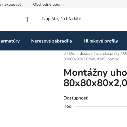
o nakupovať
Obchodné podmienky
Ochrana osobných údaj
 armatúry
Nerezové zábradlia
Hliníkové profily
Domov
/
Dom, dielňa
/
Tesárske prvky
/
Uh
80x80x80x2,0mm, KM9, pozink
Montážny uho
80x80x80x2,0
Dostupnosť
Kód: