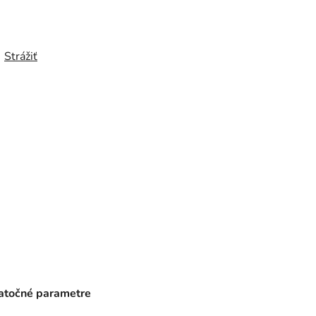
Strážiť
točné parametre