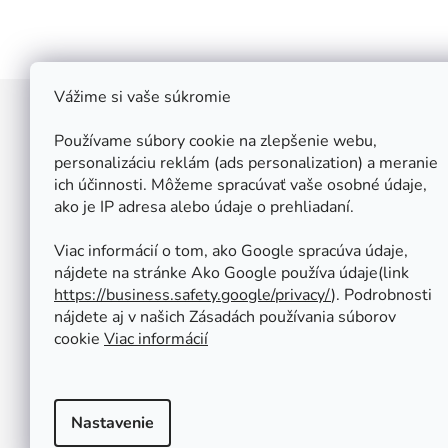
Vážime si vaše súkromie
Z
á
Používame súbory cookie na zlepšenie webu,
Štefan Široký - Kovoinox
p
personalizáciu reklám (ads personalization) a meranie
Cukrová 10
ich účinnosti. Môžeme spracúvať vaše osobné údaje,
ä
917 01 Trnava
ako je IP adresa alebo údaje o prehliadaní.
t
Slovensko
i
IČ: 37 571 451
Viac informácií o tom, ako Google spracúva údaje,
IČ DPH: SK 1020347779
e
nájdete na stránke Ako Google používa údaje(link
Po-Pa: 08:00 - 12:00 13:00 - 16:30
https://business.safety.google/privacy/
⁩). Podrobnosti
So - Ne : ZATVORENÉ
nájdete aj v našich Zásadách používania súborov
Tel.: +421 950 427 860
cookie
Viac informácií
obchod@kovoinox.sk
Nastavenie