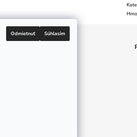
Kate
Hmo
Odmietnuť
Súhlasím
Informácie pre vás
O nás
Kontakt
Doprava a platby
Ako nakupovať
Obchodné podmienky
Ochrana osobných údajov
Odstúpenie od zmluvy