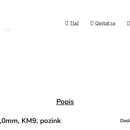
Tlač
Opýtať sa
Popis
,0mm, KM9, pozink
Doda