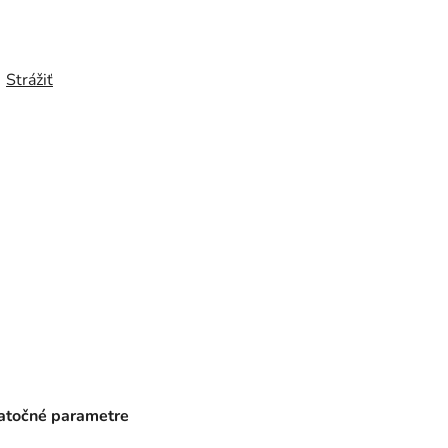
Strážiť
točné parametre