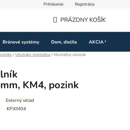
Prihlásenie
Registrácia
ov
Odstúpenie od zmluvy
PRÁZDNY KOŠÍK
NÁKUPNÝ
KOŠÍK
Bránové systémy
Dom, dielňa
AKCIA %
Kon
olníky
/
Uholníky montážne
/
Montážny uholník
lník
mm, KM4, pozink
Externý sklad
KP.KM04