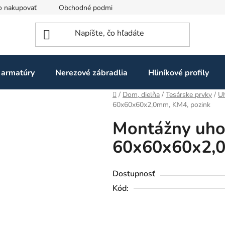
o nakupovať
Obchodné podmienky
Ochrana osobných údaj
 armatúry
Nerezové zábradlia
Hliníkové profily
Domov
/
Dom, dielňa
/
Tesárske prvky
/
Uh
60x60x60x2,0mm, KM4, pozink
Montážny uho
60x60x60x2,0
Dostupnosť
Kód: