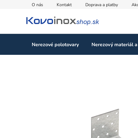
Prejsť
O nás
Kontakt
Doprava a platby
Ak
na
obsah
Nerezové polotovary
Nerezový materiál a