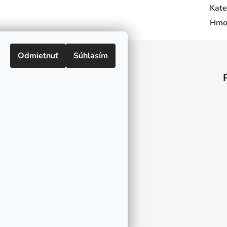
Kate
Hmo
Odmietnuť
Súhlasím
Informácie pre vás
O nás
Kontakt
Doprava a platby
Ako nakupovať
Obchodné podmienky
Ochrana osobných údajov
Odstúpenie od zmluvy