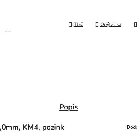
Tlač
Opýtať sa
Popis
,0mm, KM4, pozink
Doda