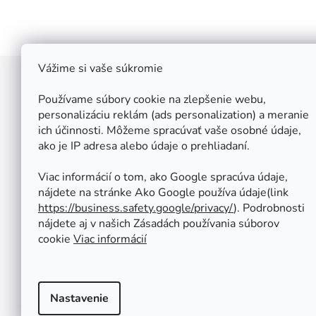
Vážime si vaše súkromie
Z
á
Používame súbory cookie na zlepšenie webu,
Štefan Široký - Kovoinox
p
personalizáciu reklám (ads personalization) a meranie
Cukrová 10
ich účinnosti. Môžeme spracúvať vaše osobné údaje,
ä
917 01 Trnava
ako je IP adresa alebo údaje o prehliadaní.
t
Slovensko
i
IČ: 37 571 451
Viac informácií o tom, ako Google spracúva údaje,
IČ DPH: SK 1020347779
e
nájdete na stránke Ako Google používa údaje(link
Po-Pa: 08:00 - 12:00 13:00 - 16:30
https://business.safety.google/privacy/
⁩). Podrobnosti
So - Ne : ZATVORENÉ
nájdete aj v našich Zásadách používania súborov
Tel.: +421 950 427 860
cookie
Viac informácií
obchod@kovoinox.sk
Nastavenie