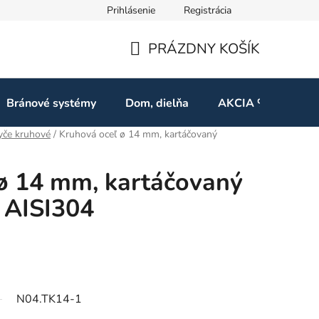
Prihlásenie
Registrácia
ov
Odstúpenie od zmluvy
PRÁZDNY KOŠÍK
NÁKUPNÝ
KOŠÍK
Bránové systémy
Dom, dielňa
AKCIA %
Kon
yče kruhové
/
Kruhová oceľ ø 14 mm, kartáčovaný
ø 14 mm, kartáčovaný
z AISI304
N04.TK14-1