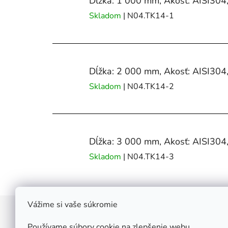
Dĺžka: 1 000 mm, Akosť: AISI304,
Skladom
| N04.TK14-1
Dĺžka: 2 000 mm, Akosť: AISI304,
Skladom
| N04.TK14-2
Dĺžka: 3 000 mm, Akosť: AISI304,
Skladom
| N04.TK14-3
Vážime si vaše súkromie
Z
á
Používame súbory cookie na zlepšenie webu,
Štefan Široký - Kovoinox