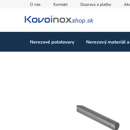
Prejsť
O nás
Kontakt
Doprava a platby
Ak
na
obsah
Nerezové polotovary
Nerezový materiál a