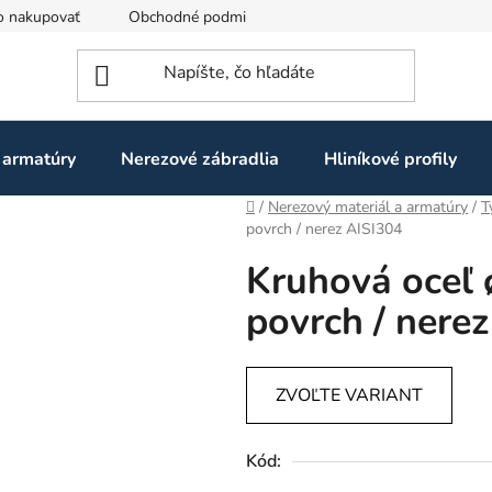
o nakupovať
Obchodné podmienky
Ochrana osobných údaj
 armatúry
Nerezové zábradlia
Hliníkové profily
Domov
/
Nerezový materiál a armatúry
/
T
povrch / nerez AISI304
Kruhová oceľ 
povrch / nere
ZVOĽTE VARIANT
Kód: