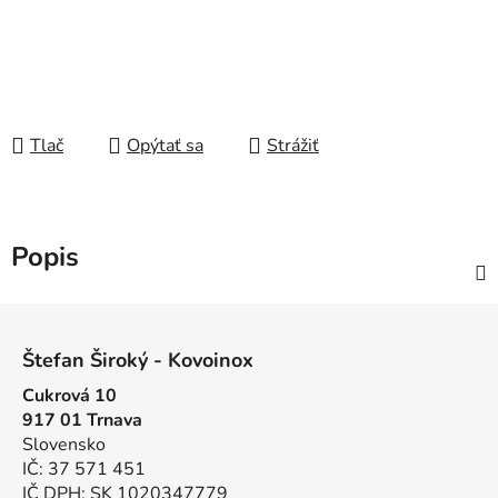
Tlač
Opýtať sa
Strážiť
Popis
Z
á
Štefan Široký - Kovoinox
p
Cukrová 10
ä
917 01 Trnava
t
Slovensko
i
IČ: 37 571 451
e
IČ DPH: SK 1020347779