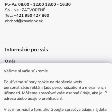
Po-Pa: 08:00 - 12:00 13:00 - 16:30
So - Ne : ZATVORENÉ
Tel.: +421 950 427 860
obchod@kovoinox.sk
Informácie pre vás
O nás
Kontakt
Vážime si vaše súkromie
Doprava a platby
Používame súbory cookie na zlepšenie webu,
Ako nakupovať
personalizáciu reklám (ads personalization) a meranie ich
Obchodné podmienky
účinnosti. Môžeme spracúvať vaše osobné údaje, ako je IP
adresa alebo údaje o prehliadaní.
Ochrana osobných údajov
Odstúpenie od zmluvy
Viac informácií o tom, ako Google spracúva údaje, nájdete