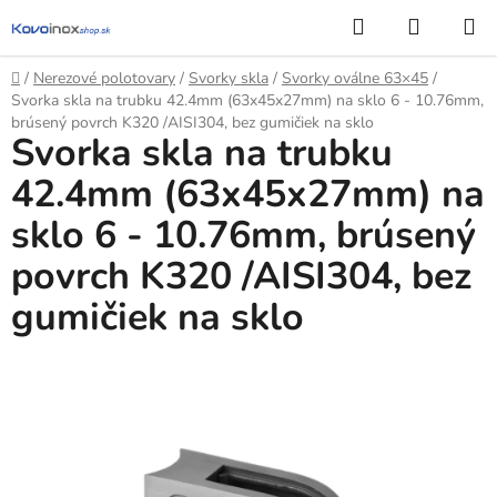
Prejsť
Hľadať
NÁKUP
na
KOŠÍK
obsah
Domov
/
Nerezové polotovary
/
Svorky skla
/
Svorky oválne 63×45
/
Svorka skla na trubku 42.4mm (63x45x27mm) na sklo 6 - 10.76mm,
brúsený povrch K320 /AISI304, bez gumičiek na sklo
Svorka skla na trubku
42.4mm (63x45x27mm) na
sklo 6 - 10.76mm, brúsený
povrch K320 /AISI304, bez
gumičiek na sklo