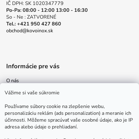
e
IČ DPH: SK 1020347779
Po-Pa: 08:00 - 12:00 13:00 - 16:30
So - Ne : ZATVORENÉ
Tel.: +421 950 427 860
obchod@kovoinox.sk
Informácie pre vás
O nás
Kontakt
Vážime si vaše súkromie
Doprava a platby
Používame súbory cookie na zlepšenie webu,
Ako nakupovať
personalizáciu reklám (ads personalization) a meranie ich
Obchodné podmienky
účinnosti. Môžeme spracúvať vaše osobné údaje, ako je IP
adresa alebo údaje o prehliadaní.
Ochrana osobných údajov
Odstúpenie od zmluvy