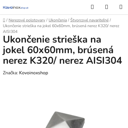
Prejsť
Hľadať
NÁKUP
na
KOŠÍK
obsah
Domov
/
Nerezové polotovary
/
Ukončenia
/
Štvorcové navariteľné
/
Ukončenie strieška na jokel 60x60mm, brúsená nerez K320/ nerez
AISI304
Ukončenie strieška na
jokel 60x60mm, brúsená
nerez K320/ nerez AISI304
Značka:
Kovoinoxshop