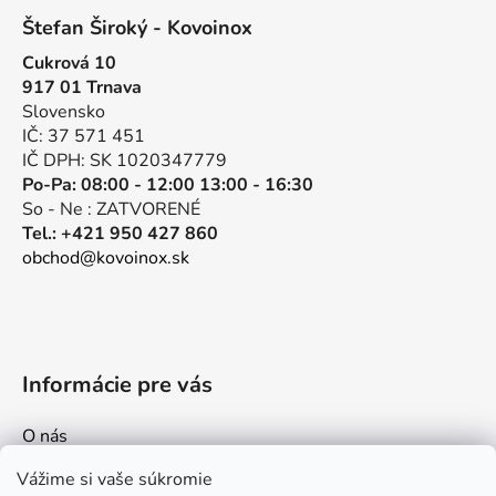
á
Štefan Široký - Kovoinox
p
Cukrová 10
ä
917 01 Trnava
t
Slovensko
i
IČ: 37 571 451
e
IČ DPH: SK 1020347779
Po-Pa: 08:00 - 12:00 13:00 - 16:30
So - Ne : ZATVORENÉ
Tel.: +421 950 427 860
obchod@kovoinox.sk
Informácie pre vás
O nás
Kontakt
Vážime si vaše súkromie