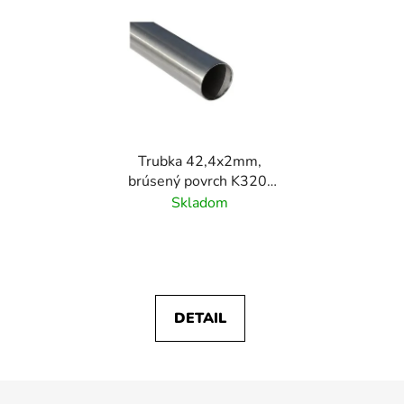
Trubka 42,4x2mm,
brúsený povrch K320/
nerez AISI304
Skladom
DETAIL
Z