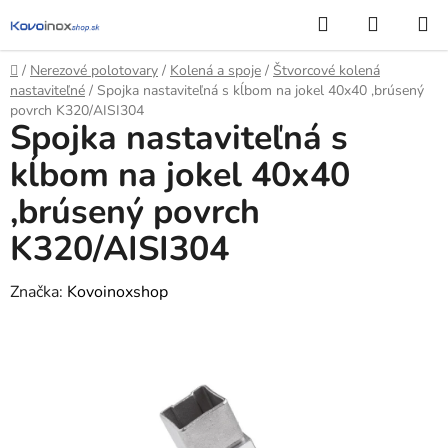
Prejsť
Hľadať
NÁKUP
na
KOŠÍK
obsah
Domov
/
Nerezové polotovary
/
Kolená a spoje
/
Štvorcové kolená
nastaviteľné
/
Spojka nastaviteľná s kĺbom na jokel 40x40 ,brúsený
povrch K320/AISI304
Spojka nastaviteľná s
kĺbom na jokel 40x40
,brúsený povrch
K320/AISI304
Značka:
Kovoinoxshop