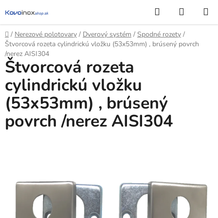
Prejsť
Hľadať
NÁKUP
na
KOŠÍK
obsah
Domov
/
Nerezové polotovary
/
Dverový systém
/
Spodné rozety
/
Štvorcová rozeta cylindrickú vložku (53x53mm) , brúsený povrch
/nerez AISI304
Štvorcová rozeta
cylindrickú vložku
(53x53mm) , brúsený
povrch /nerez AISI304