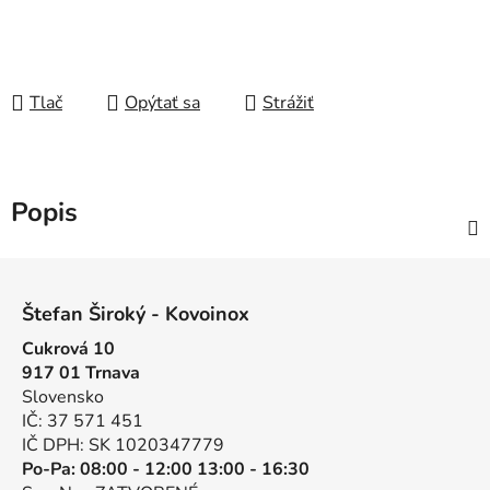
Tlač
Opýtať sa
Strážiť
Popis
Z
á
Štefan Široký - Kovoinox
p
Cukrová 10
ä
917 01 Trnava
t
Slovensko
i
IČ: 37 571 451
e
IČ DPH: SK 1020347779
Po-Pa: 08:00 - 12:00 13:00 - 16:30