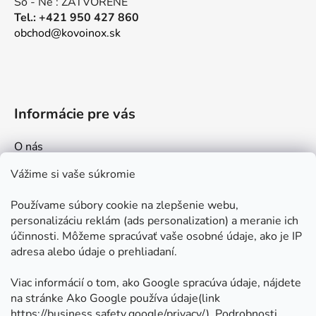
So - Ne : ZATVORENÉ
Tel.: +421 950 427 860
obchod@kovoinox.sk
Informácie pre vás
O nás
Kontakt
Vážime si vaše súkromie
Doprava a platby
Používame súbory cookie na zlepšenie webu,
Ako nakupovať
personalizáciu reklám (ads personalization) a meranie ich
Obchodné podmienky
účinnosti. Môžeme spracúvať vaše osobné údaje, ako je IP
adresa alebo údaje o prehliadaní.
Ochrana osobných údajov
Odstúpenie od zmluvy
Viac informácií o tom, ako Google spracúva údaje, nájdete
na stránke Ako Google používa údaje(link
https://business.safety.google/privacy/
⁩). Podrobnosti