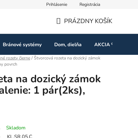
Prihlásenie
Registrácia
ov
Odstúpenie od zmluvy
PRÁZDNY KOŠÍK
NÁKUPNÝ
KOŠÍK
Bránové systémy
Dom, dielňa
AKCIA %
Kon
né rozety čierne
/
Štvorcová rozeta na dozický zámok
ny povrch
eta na dozický zámok
lenie: 1 pár(2ks),
Skladom
KL.SR.05.C