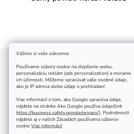
Vážime si vaše súkromie
Z
á
Používame súbory cookie na zlepšenie webu,
Štefan Široký - Kovoinox
p
personalizáciu reklám (ads personalization) a meranie
Cukrová 10
ich účinnosti. Môžeme spracúvať vaše osobné údaje,
ä
917 01 Trnava
ako je IP adresa alebo údaje o prehliadaní.
t
Slovensko
i
IČ: 37 571 451
Viac informácií o tom, ako Google spracúva údaje,
IČ DPH: SK 1020347779
e
nájdete na stránke Ako Google používa údaje(link
Po-Pa: 08:00 - 12:00 13:00 - 16:30
https://business.safety.google/privacy/
⁩). Podrobnosti
So - Ne : ZATVORENÉ
nájdete aj v našich Zásadách používania súborov
Tel.: +421 950 427 860
cookie
Viac informácií
obchod@kovoinox.sk