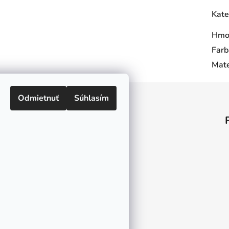
Kate
Hmo
Farb
Mate
Odmietnuť
Súhlasím
Informácie pre vás
O nás
Kontakt
Doprava a platby
Ako nakupovať
Obchodné podmienky
Ochrana osobných údajov