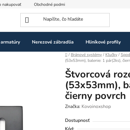
o nakupovať
Obchodné podmienky
Ochrana osobných údaj
 armatúry
Nerezové zábradlia
Hliníkové profily
Domov
/
Bránové systémy
/
Kľučky
/
Spod
(53x53mm), balenie: 1 pár(2ks), čier
Štvorcová roz
(53x53mm), ba
čierny povrch
Značka:
Kovoinoxshop
Dostupnosť
Kód: