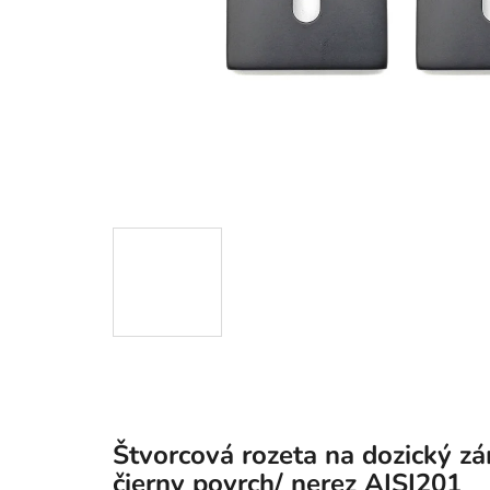
Štvorcová rozeta na dozický z
čierny povrch/ nerez AISI201