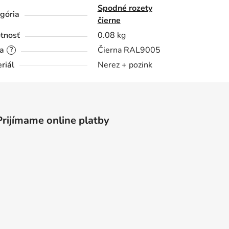
Spodné rozety
gória
čierne
tnosť
0.08 kg
a
Čierna RAL9005
?
riál
Nerez + pozink
Prijímame online platby