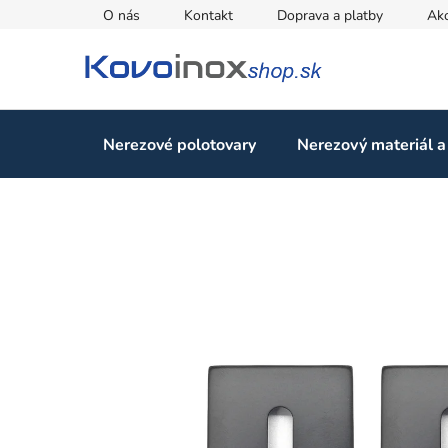
Prejsť
O nás
Kontakt
Doprava a platby
Ak
na
obsah
Nerezové polotovary
Nerezový materiál a