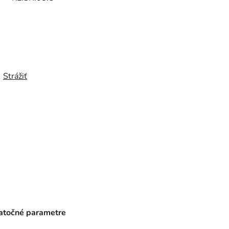
Strážiť
točné parametre