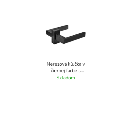
Nerezová kľučka v
čiernej farbe s
obdĺžnikovou rozetou,
Skladom
balenie: 2 ks kľučka +
príslušenstvo, farba:
čierna RAL9005,
materiál: nerez AISI304