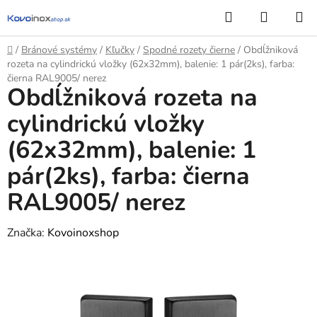
Prejsť
Hľadať
NÁKUP
na
KOŠÍK
obsah
Domov
/
Bránové systémy
/
Kľučky
/
Spodné rozety čierne
/
Obdĺžniková
rozeta na cylindrickú vložky (62x32mm), balenie: 1 pár(2ks), farba:
čierna RAL9005/ nerez
Obdĺžniková rozeta na
cylindrickú vložky
(62x32mm), balenie: 1
pár(2ks), farba: čierna
RAL9005/ nerez
Značka:
Kovoinoxshop