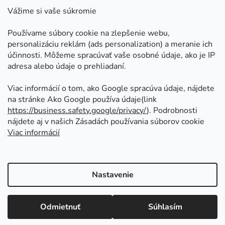
Kontakt
Vážime si vaše súkromie
Doprava a platby
Používame súbory cookie na zlepšenie webu,
Ako nakupovať
personalizáciu reklám (ads personalization) a meranie ich
Obchodné podmienky
účinnosti. Môžeme spracúvať vaše osobné údaje, ako je IP
adresa alebo údaje o prehliadaní.
Ochrana osobných údajov
Odstúpenie od zmluvy
Viac informácií o tom, ako Google spracúva údaje, nájdete
na stránke Ako Google používa údaje(link
https://business.safety.google/privacy/
⁩). Podrobnosti
Prijímame online platby
nájdete aj v našich Zásadách používania súborov cookie
Viac informácií
Nastavenie
Vytvoril Shoptet
Copyright 2026
Kovoinoxshop.sk - všetko pre
Odmietnuť
Súhlasím
zábradlia, brány a ploty
. Všetky práva vyhradené.
Upraviť nastavenie cookies