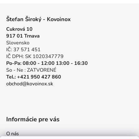
Z
á
Štefan Široký - Kovoinox
p
Cukrová 10
ä
917 01 Trnava
t
Slovensko
i
IČ: 37 571 451
e
IČ DPH: SK 1020347779
Po-Pa: 08:00 - 12:00 13:00 - 16:30
So - Ne : ZATVORENÉ
Tel.: +421 950 427 860
obchod@kovoinox.sk
Informácie pre vás
O nás