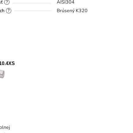
sť
AISI304
?
ch
Brúsený K320
?
10.4XS
olnej