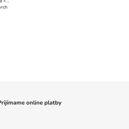
ka +
vrch
Prijímame online platby