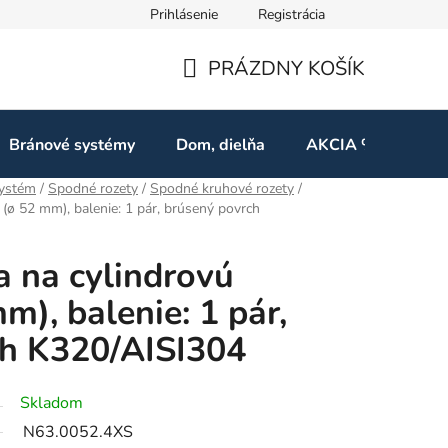
Prihlásenie
Registrácia
ov
Odstúpenie od zmluvy
PRÁZDNY KOŠÍK
NÁKUPNÝ
KOŠÍK
Bránové systémy
Dom, dielňa
AKCIA %
Kon
systém
/
Spodné rozety
/
Spodné kruhové rozety
/
 (ø 52 mm), balenie: 1 pár, brúsený povrch
a na cylindrovú
m), balenie: 1 pár,
ch K320/AISI304
Skladom
N63.0052.4XS