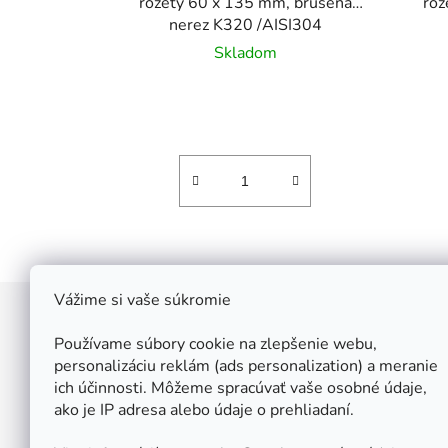
rozety 60 x 135 mm, brúsená
roz
nerez K320 /AISI304
Skladom
Vážime si vaše súkromie
Z
á
Používame súbory cookie na zlepšenie webu,
Štefan Široký - Kovoinox
p
personalizáciu reklám (ads personalization) a meranie
Cukrová 10
ich účinnosti. Môžeme spracúvať vaše osobné údaje,
ä
917 01 Trnava
ako je IP adresa alebo údaje o prehliadaní.
t
Slovensko
i
IČ: 37 571 451