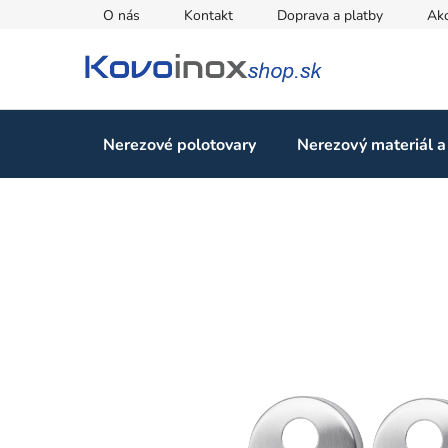
Prejsť
O nás
Kontakt
Doprava a platby
Ak
na
obsah
Nerezové polotovary
Nerezový materiál a