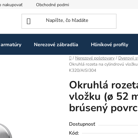
o nakupovať
Obchodné podmienky
Ochrana osobných údaj
 armatúry
Nerezové zábradlia
Hliníkové profily
Domov
/
Nerezové polotovary
/
Dverový 
Okruhlá rozeta na cylindrovú vložku
K320/AISI304
Okruhlá rozet
vložku (ø 52 m
brúsený povr
Dostupnosť
Kód: