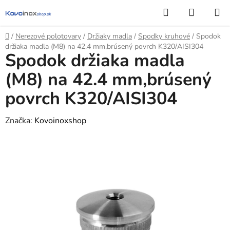
Prejsť
Hľadať
NÁKUP
na
KOŠÍK
obsah
Domov
/
Nerezové polotovary
/
Držiaky madla
/
Spodky kruhové
/
Spodok
držiaka madla (M8) na 42.4 mm,brúsený povrch K320/AISI304
Spodok držiaka madla
(M8) na 42.4 mm,brúsený
povrch K320/AISI304
Značka:
Kovoinoxshop