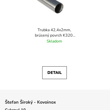
Trubka 42,4x2mm,
brúsený povrch K320/
nerez AISI304
Skladom
DETAIL
Z
á
Štefan Široký - Kovoinox
p