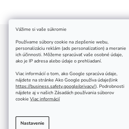
Vážime si vaše súkromie
Z
á
Používame súbory cookie na zlepšenie webu,
Štefan Široký - Kovoinox
p
personalizáciu reklám (ads personalization) a meranie
Cukrová 10
ich účinnosti. Môžeme spracúvať vaše osobné údaje,
ä
917 01 Trnava
ako je IP adresa alebo údaje o prehliadaní.
t
Slovensko
i
IČ: 37 571 451
Viac informácií o tom, ako Google spracúva údaje,
IČ DPH: SK 1020347779
e
nájdete na stránke Ako Google používa údaje(link
Po-Pa: 08:00 - 12:00 13:00 - 16:30
https://business.safety.google/privacy/
⁩). Podrobnosti
So - Ne : ZATVORENÉ
nájdete aj v našich Zásadách používania súborov
Tel.: +421 950 427 860
cookie
Viac informácií
obchod@kovoinox.sk
Nastavenie