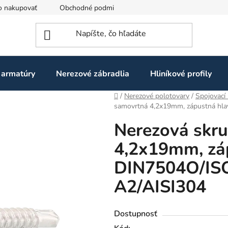
o nakupovať
Obchodné podmienky
Ochrana osobných údaj
 armatúry
Nerezové zábradlia
Hliníkové profily
Domov
/
Nerezové polotovary
/
Spojovací 
samovrtná 4,2x19mm, zápustná hla
Nerezová skr
4,2x19mm, zá
DIN7504O/ISO
A2/AISI304
Dostupnosť