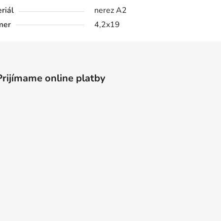
riál
nerez A2
mer
4,2x19
Prijímame online platby