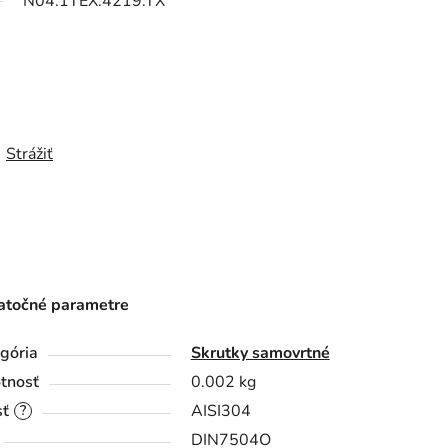
N04.1TEX.4219.TX
Strážiť
točné parametre
gória
Skrutky samovrtné
tnosť
0.002 kg
sť
AISI304
?
DIN7504O