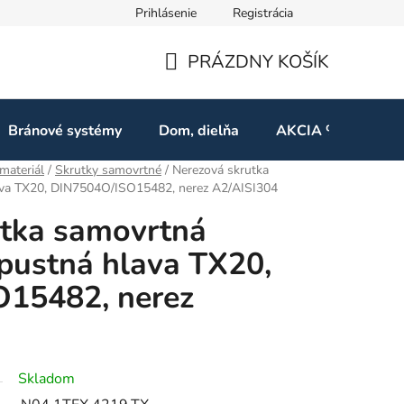
Prihlásenie
Registrácia
ov
Odstúpenie od zmluvy
PRÁZDNY KOŠÍK
NÁKUPNÝ
KOŠÍK
Bránové systémy
Dom, dielňa
AKCIA %
Kon
materiál
/
Skrutky samovrtné
/
Nerezová skrutka
va TX20, DIN7504O/ISO15482, nerez A2/AISI304
utka samovrtná
pustná hlava TX20,
15482, nerez
Skladom