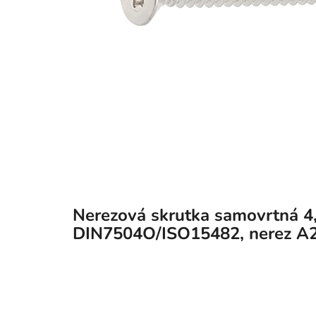
Nerezová skrutka samovrtná 4
DIN7504O/ISO15482, nerez A2