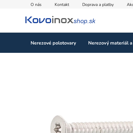
Prejsť
O nás
Kontakt
Doprava a platby
Ak
na
obsah
Nerezové polotovary
Nerezový materiál a