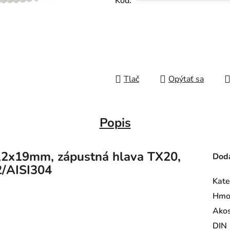
Kód:
Tlač
Opýtať sa
Popis
,2x19mm, zápustná hlava TX20,
Doda
/AISI304
Kate
Hmo
Ako
DIN