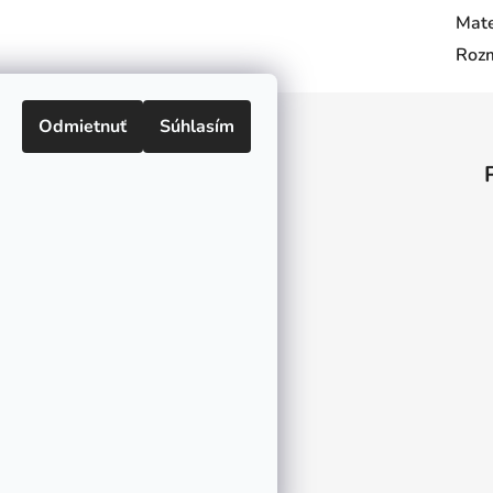
Mate
Roz
Odmietnuť
Súhlasím
Informácie pre vás
O nás
Kontakt
Doprava a platby
Ako nakupovať
Obchodné podmienky
Ochrana osobných údajov
Odstúpenie od zmluvy