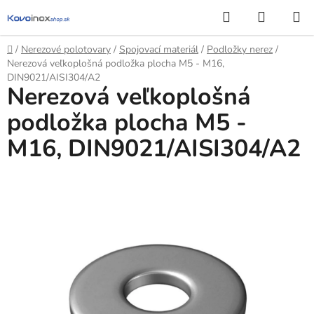
Prejsť
Hľadať
NÁKUP
na
KOŠÍK
obsah
Domov
/
Nerezové polotovary
/
Spojovací materiál
/
Podložky nerez
/
Nerezová veľkoplošná podložka plocha M5 - M16,
DIN9021/AISI304/A2
Nerezová veľkoplošná
podložka plocha M5 -
M16, DIN9021/AISI304/A2