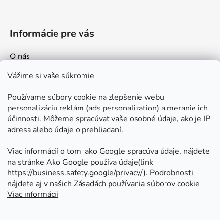
Informácie pre vás
O nás
Kontakt
Vážime si vaše súkromie
Doprava a platby
Používame súbory cookie na zlepšenie webu,
Ako nakupovať
personalizáciu reklám (ads personalization) a meranie ich
Obchodné podmienky
účinnosti. Môžeme spracúvať vaše osobné údaje, ako je IP
adresa alebo údaje o prehliadaní.
Ochrana osobných údajov
Odstúpenie od zmluvy
Viac informácií o tom, ako Google spracúva údaje, nájdete
na stránke Ako Google používa údaje(link
https://business.safety.google/privacy/
⁩). Podrobnosti
Prijímame online platby
nájdete aj v našich Zásadách používania súborov cookie
Viac informácií