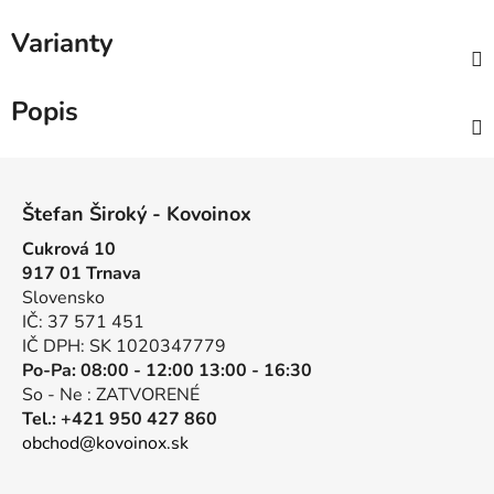
Varianty
Popis
Z
á
Štefan Široký - Kovoinox
p
Cukrová 10
ä
917 01 Trnava
t
Slovensko
i
IČ: 37 571 451
e
IČ DPH: SK 1020347779
Po-Pa: 08:00 - 12:00 13:00 - 16:30
So - Ne : ZATVORENÉ
Tel.: +421 950 427 860
obchod@kovoinox.sk