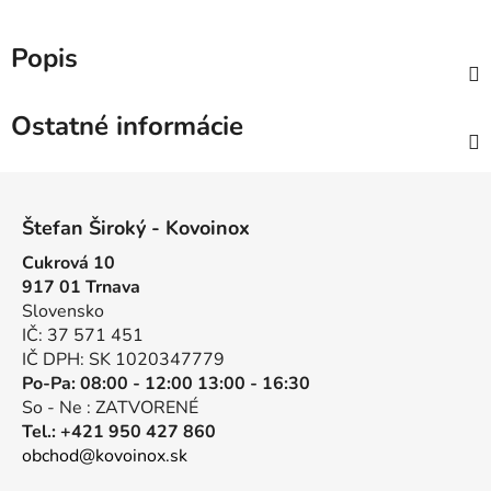
Popis
Ostatné informácie
Z
á
Štefan Široký - Kovoinox
p
Cukrová 10
ä
917 01 Trnava
t
Slovensko
i
IČ: 37 571 451
e
IČ DPH: SK 1020347779
Po-Pa: 08:00 - 12:00 13:00 - 16:30
So - Ne : ZATVORENÉ
Tel.: +421 950 427 860
obchod@kovoinox.sk