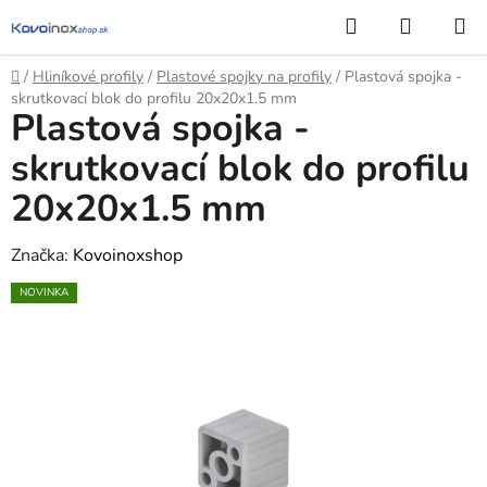
Prejsť
Hľadať
NÁKUP
na
KOŠÍK
obsah
Domov
/
Hliníkové profily
/
Plastové spojky na profily
/
Plastová spojka -
skrutkovací blok do profilu 20x20x1.5 mm
Plastová spojka -
skrutkovací blok do profilu
20x20x1.5 mm
Značka:
Kovoinoxshop
NOVINKA