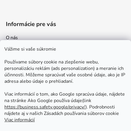
Informácie pre vás
O nás
Kontakt
Vážime si vaše súkromie
Doprava a platby
Používame súbory cookie na zlepšenie webu,
Ako nakupovať
personalizáciu reklám (ads personalization) a meranie ich
Obchodné podmienky
účinnosti. Môžeme spracúvať vaše osobné údaje, ako je IP
adresa alebo údaje o prehliadaní.
Ochrana osobných údajov
Odstúpenie od zmluvy
Viac informácií o tom, ako Google spracúva údaje, nájdete
na stránke Ako Google používa údaje(link
https://business.safety.google/privacy/
⁩). Podrobnosti
Prijímame online platby
nájdete aj v našich Zásadách používania súborov cookie
Viac informácií