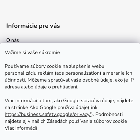
Informácie pre vás
O nás
Kontakt
Vážime si vaše súkromie
Doprava a platby
Používame súbory cookie na zlepšenie webu,
Ako nakupovať
personalizáciu reklám (ads personalization) a meranie ich
Obchodné podmienky
účinnosti. Môžeme spracúvať vaše osobné údaje, ako je IP
adresa alebo údaje o prehliadaní.
Ochrana osobných údajov
Odstúpenie od zmluvy
Viac informácií o tom, ako Google spracúva údaje, nájdete
na stránke Ako Google používa údaje(link
https://business.safety.google/privacy/
⁩). Podrobnosti
Prijímame online platby
nájdete aj v našich Zásadách používania súborov cookie
Viac informácií