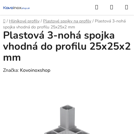
Prejsť
Hľadať
NÁKUP
na
KOŠÍK
obsah
Domov
/
Hliníkové profily
/
Plastové spojky na profily
/
Plastová 3-nohá
spojka vhodná do profilu 25x25x2 mm
Plastová 3-nohá spojka
vhodná do profilu 25x25x2
mm
Značka:
Kovoinoxshop