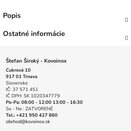
Popis
Ostatné informácie
Z
á
Štefan Široký - Kovoinox
p
Cukrová 10
ä
917 01 Trnava
t
Slovensko
i
IČ: 37 571 451
e
IČ DPH: SK 1020347779
Po-Pa: 08:00 - 12:00 13:00 - 16:30
So - Ne : ZATVORENÉ
Tel.: +421 950 427 860
obchod@kovoinox.sk