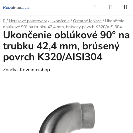
Prejsť
Hľadať
NÁKUP
na
KOŠÍK
obsah
Domov
/
Nerezové polotovary
/
Ukončenia
/
Ostatné lepiace
/
Ukončenie
oblúkové 90° na trubku 42,4 mm, brúsený povrch K320/AISI304
Ukončenie oblúkové 90° na
trubku 42,4 mm, brúsený
povrch K320/AISI304
Značka:
Kovoinoxshop