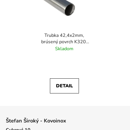
Trubka 42,4x2mm,
brúsený povrch K320/
nerez AISI304
Skladom
DETAIL
Z
á
Štefan Široký - Kovoinox
p