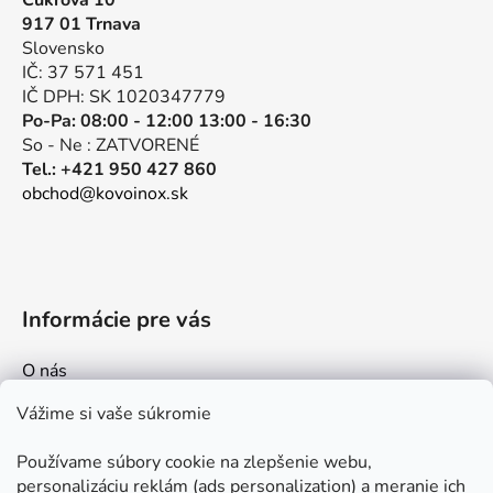
Cukrová 10
ä
917 01 Trnava
t
Slovensko
i
IČ: 37 571 451
e
IČ DPH: SK 1020347779
Po-Pa: 08:00 - 12:00 13:00 - 16:30
So - Ne : ZATVORENÉ
Tel.: +421 950 427 860
obchod@kovoinox.sk
Informácie pre vás
O nás
Kontakt
Vážime si vaše súkromie
Doprava a platby
Používame súbory cookie na zlepšenie webu,
Ako nakupovať
personalizáciu reklám (ads personalization) a meranie ich