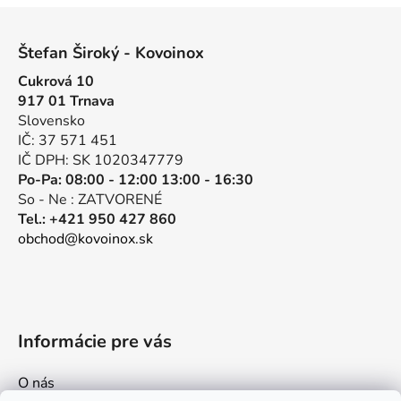
Z
á
Štefan Široký - Kovoinox
p
Cukrová 10
ä
917 01 Trnava
t
Slovensko
i
IČ: 37 571 451
e
IČ DPH: SK 1020347779
Po-Pa: 08:00 - 12:00 13:00 - 16:30
So - Ne : ZATVORENÉ
Tel.: +421 950 427 860
obchod@kovoinox.sk
Informácie pre vás
O nás