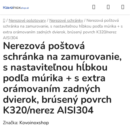
Prejsť
Hľadať
NÁKUP
na
KOŠÍK
obsah
Domov
/
Nerezové polotovary
/
Nerezové schránky
/
Nerezová poštová
schránka na zamurovanie, s nastaviteľnou hĺbkou podľa múrika + s
extra orámovaním zadných dvierok, brúsený povrch K320/nerez
AISI304
Nerezová poštová
schránka na zamurovanie,
s nastaviteľnou hĺbkou
podľa múrika + s extra
orámovaním zadných
dvierok, brúsený povrch
K320/nerez AISI304
Značka:
Kovoinoxshop