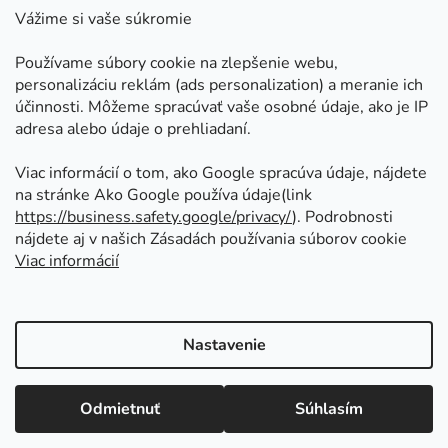
Kontakt
Vážime si vaše súkromie
Doprava a platby
Používame súbory cookie na zlepšenie webu,
Ako nakupovať
personalizáciu reklám (ads personalization) a meranie ich
Obchodné podmienky
účinnosti. Môžeme spracúvať vaše osobné údaje, ako je IP
adresa alebo údaje o prehliadaní.
Ochrana osobných údajov
Odstúpenie od zmluvy
Viac informácií o tom, ako Google spracúva údaje, nájdete
na stránke Ako Google používa údaje(link
https://business.safety.google/privacy/
⁩). Podrobnosti
Prijímame online platby
nájdete aj v našich Zásadách používania súborov cookie
Viac informácií
Nastavenie
Vytvoril Shoptet
Copyright 2026
Kovoinoxshop.sk - všetko pre
Odmietnuť
Súhlasím
zábradlia, brány a ploty
. Všetky práva vyhradené.
Upraviť nastavenie cookies