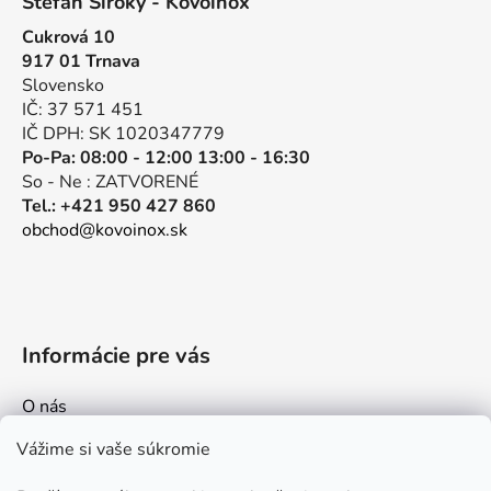
Štefan Široký - Kovoinox
p
Cukrová 10
ä
917 01 Trnava
t
Slovensko
i
IČ: 37 571 451
e
IČ DPH: SK 1020347779
Po-Pa: 08:00 - 12:00 13:00 - 16:30
So - Ne : ZATVORENÉ
Tel.: +421 950 427 860
obchod@kovoinox.sk
Informácie pre vás
O nás
Kontakt
Vážime si vaše súkromie
Doprava a platby