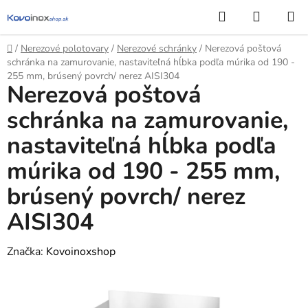
Prejsť
Hľadať
NÁKUP
na
KOŠÍK
obsah
Domov
/
Nerezové polotovary
/
Nerezové schránky
/
Nerezová poštová
schránka na zamurovanie, nastaviteľná hĺbka podľa múrika od 190 -
255 mm, brúsený povrch/ nerez AISI304
Nerezová poštová
schránka na zamurovanie,
nastaviteľná hĺbka podľa
múrika od 190 - 255 mm,
brúsený povrch/ nerez
AISI304
Značka:
Kovoinoxshop