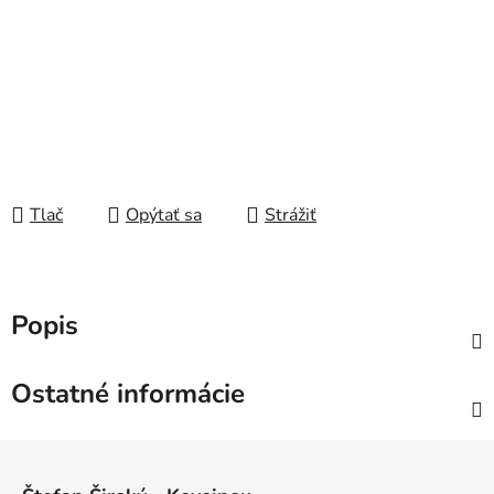
Tlač
Opýtať sa
Strážiť
Popis
Ostatné informácie
Z
á