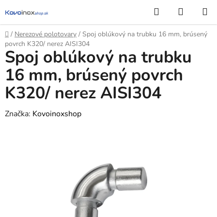
Prejsť
Hľadať
NÁKUP
na
KOŠÍK
obsah
Domov
/
Nerezové polotovary
/
Spoj oblúkový na trubku 16 mm, brúsený
povrch K320/ nerez AISI304
Spoj oblúkový na trubku
16 mm, brúsený povrch
K320/ nerez AISI304
Značka:
Kovoinoxshop