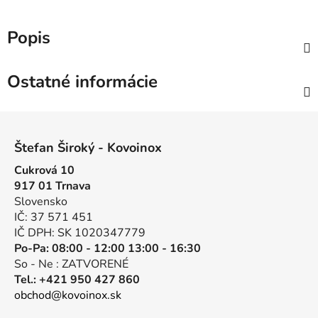
Popis
Ostatné informácie
Z
á
Štefan Široký - Kovoinox
p
Cukrová 10
ä
917 01 Trnava
t
Slovensko
i
IČ: 37 571 451
e
IČ DPH: SK 1020347779
Po-Pa: 08:00 - 12:00 13:00 - 16:30
So - Ne : ZATVORENÉ
Tel.: +421 950 427 860
obchod@kovoinox.sk