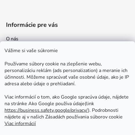
Informácie pre vás
O nás
Kontakt
Vážime si vaše súkromie
Doprava a platby
Používame súbory cookie na zlepšenie webu,
Ako nakupovať
personalizáciu reklám (ads personalization) a meranie ich
Obchodné podmienky
účinnosti. Môžeme spracúvať vaše osobné údaje, ako je IP
adresa alebo údaje o prehliadaní.
Ochrana osobných údajov
Odstúpenie od zmluvy
Viac informácií o tom, ako Google spracúva údaje, nájdete
na stránke Ako Google používa údaje(link
https://business.safety.google/privacy/
⁩). Podrobnosti
Prijímame online platby
nájdete aj v našich Zásadách používania súborov cookie
Viac informácií