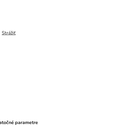
Strážiť
točné parametre