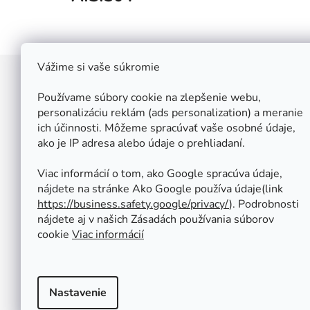
Vážime si vaše súkromie
Z
á
Používame súbory cookie na zlepšenie webu,
Štefan Široký - Kovoinox
p
personalizáciu reklám (ads personalization) a meranie
Cukrová 10
ich účinnosti. Môžeme spracúvať vaše osobné údaje,
ä
917 01 Trnava
ako je IP adresa alebo údaje o prehliadaní.
t
Slovensko
i
IČ: 37 571 451
Viac informácií o tom, ako Google spracúva údaje,
IČ DPH: SK 1020347779
e
nájdete na stránke Ako Google používa údaje(link
Po-Pa: 08:00 - 12:00 13:00 - 16:30
https://business.safety.google/privacy/
⁩). Podrobnosti
So - Ne : ZATVORENÉ
nájdete aj v našich Zásadách používania súborov
Tel.: +421 950 427 860
cookie
Viac informácií
obchod@kovoinox.sk
Nastavenie