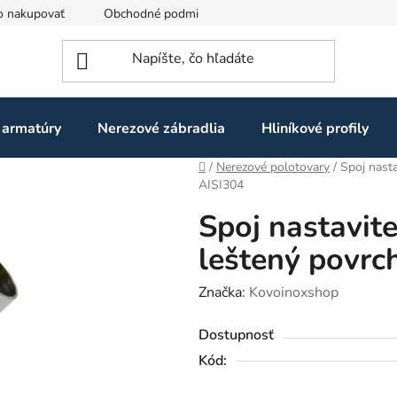
o nakupovať
Obchodné podmienky
Ochrana osobných údaj
 armatúry
Nerezové zábradlia
Hliníkové profily
Domov
/
Nerezové polotovary
/
Spoj nasta
AISI304
Spoj nastavit
leštený povrch
Značka:
Kovoinoxshop
Dostupnosť
Kód: