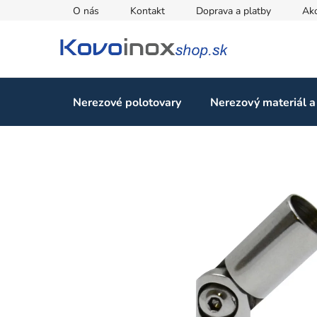
Prejsť
O nás
Kontakt
Doprava a platby
Ak
na
obsah
Nerezové polotovary
Nerezový materiál a