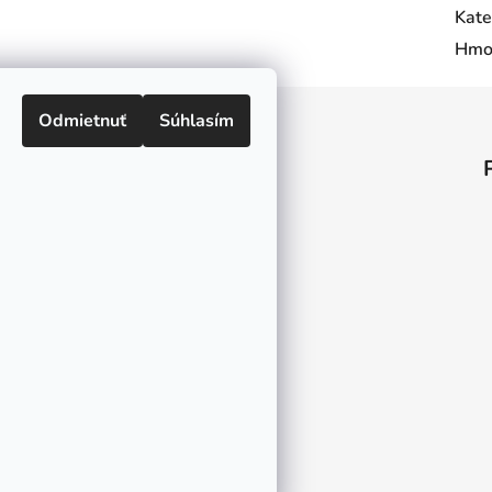
Kate
Hmo
Odmietnuť
Súhlasím
Informácie pre vás
O nás
Kontakt
Doprava a platby
Ako nakupovať
Obchodné podmienky
Ochrana osobných údajov
Odstúpenie od zmluvy