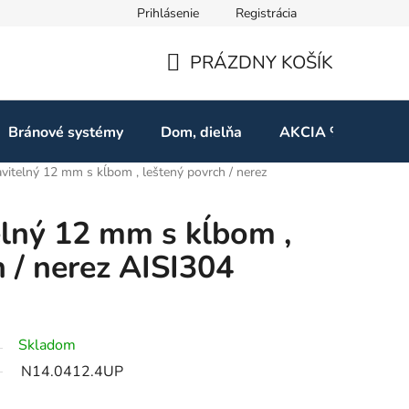
Prihlásenie
Registrácia
ov
Odstúpenie od zmluvy
PRÁZDNY KOŠÍK
NÁKUPNÝ
KOŠÍK
Bránové systémy
Dom, dielňa
AKCIA %
Kon
vitelný 12 mm s kĺbom , leštený povrch / nerez
elný 12 mm s kĺbom ,
 / nerez AISI304
Skladom
N14.0412.4UP