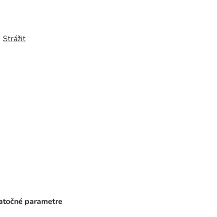
Strážiť
točné parametre