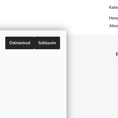
Kate
Hmo
Ako
Odmietnuť
Súhlasím
Informácie pre vás
O nás
Kontakt
Doprava a platby
Ako nakupovať
Obchodné podmienky
Ochrana osobných údajov
Odstúpenie od zmluvy