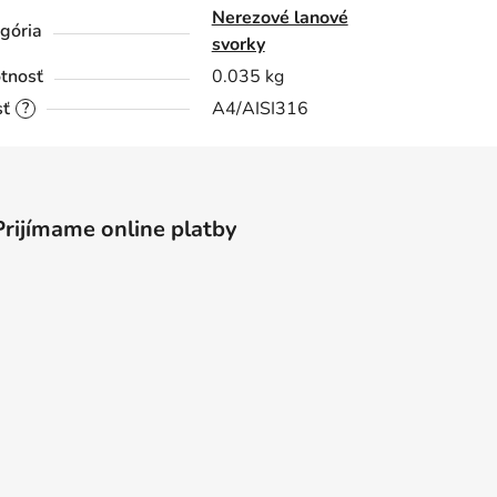
Nerezové lanové
gória
svorky
tnosť
0.035 kg
sť
A4/AISI316
?
Prijímame online platby