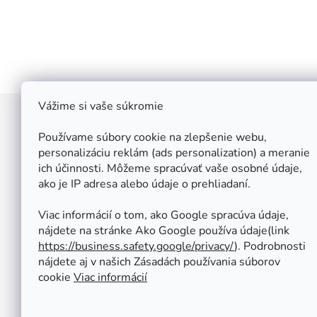
Vážime si vaše súkromie
Z
á
Používame súbory cookie na zlepšenie webu,
Štefan Široký - Kovoinox
p
personalizáciu reklám (ads personalization) a meranie
Cukrová 10
ich účinnosti. Môžeme spracúvať vaše osobné údaje,
ä
917 01 Trnava
ako je IP adresa alebo údaje o prehliadaní.
t
Slovensko
i
IČ: 37 571 451
Viac informácií o tom, ako Google spracúva údaje,
IČ DPH: SK 1020347779
e
nájdete na stránke Ako Google používa údaje(link
Po-Pa: 08:00 - 12:00 13:00 - 16:30
https://business.safety.google/privacy/
⁩). Podrobnosti
So - Ne : ZATVORENÉ
nájdete aj v našich Zásadách používania súborov
Tel.: +421 950 427 860
cookie
Viac informácií
obchod@kovoinox.sk