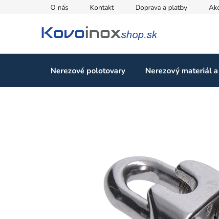
Prejsť
O nás
Kontakt
Doprava a platby
Ak
na
obsah
Nerezové polotovary
Nerezový materiál a