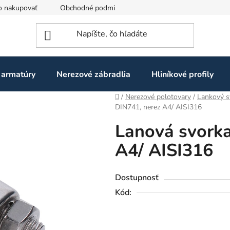
o nakupovať
Obchodné podmienky
Ochrana osobných údaj
 armatúry
Nerezové zábradlia
Hliníkové profily
Domov
/
Nerezové polotovary
/
Lankový 
DIN741, nerez A4/ AISI316
Lanová svork
A4/ AISI316
Dostupnosť
Kód: