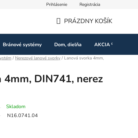
Prihlásenie
Registrácia
ov
Odstúpenie od zmluvy
PRÁZDNY KOŠÍK
NÁKUPNÝ
KOŠÍK
Bránové systémy
Dom, dielňa
AKCIA %
Kon
systém
/
Nerezové lanové svorky
/
Lanová svorka 4mm,
a 4mm, DIN741, nerez
Skladom
N16.0741.04