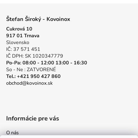
Z
á
Štefan Široký - Kovoinox
p
Cukrová 10
ä
917 01 Trnava
t
Slovensko
i
IČ: 37 571 451
e
IČ DPH: SK 1020347779
Po-Pa: 08:00 - 12:00 13:00 - 16:30
So - Ne : ZATVORENÉ
Tel.: +421 950 427 860
obchod@kovoinox.sk
Informácie pre vás
O nás