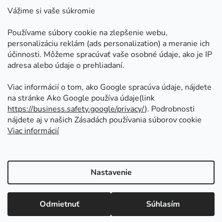
Kontakt
Vážime si vaše súkromie
Doprava a platby
Používame súbory cookie na zlepšenie webu,
Ako nakupovať
personalizáciu reklám (ads personalization) a meranie ich
Obchodné podmienky
účinnosti. Môžeme spracúvať vaše osobné údaje, ako je IP
adresa alebo údaje o prehliadaní.
Ochrana osobných údajov
Odstúpenie od zmluvy
Viac informácií o tom, ako Google spracúva údaje, nájdete
na stránke Ako Google používa údaje(link
https://business.safety.google/privacy/
⁩). Podrobnosti
Prijímame online platby
nájdete aj v našich Zásadách používania súborov cookie
Viac informácií
Nastavenie
Vytvoril Shoptet
Copyright 2026
Kovoinoxshop.sk - všetko pre
Odmietnuť
Súhlasím
zábradlia, brány a ploty
. Všetky práva vyhradené.
Upraviť nastavenie cookies