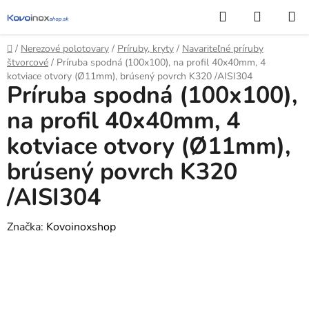
Prejsť
Hľadať
NÁKUP
na
KOŠÍK
obsah
Domov
/
Nerezové polotovary
/
Príruby, kryty
/
Navariteľné príruby
štvorcové
/
Príruba spodná (100x100), na profil 40x40mm, 4
kotviace otvory (Ø11mm), brúsený povrch K320 /AISI304
Príruba spodná (100x100),
na profil 40x40mm, 4
kotviace otvory (Ø11mm),
brúsený povrch K320
/AISI304
Značka:
Kovoinoxshop