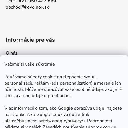
Tel.: +421 950 427 860
obchod@kovoinox.sk
Informácie pre vás
O nás
Kontakt
Vážime si vaše súkromie
Doprava a platby
Používame súbory cookie na zlepšenie webu,
Ako nakupovať
personalizáciu reklám (ads personalization) a meranie ich
Obchodné podmienky
účinnosti. Môžeme spracúvať vaše osobné údaje, ako je IP
adresa alebo údaje o prehliadaní.
Ochrana osobných údajov
Odstúpenie od zmluvy
Viac informácií o tom, ako Google spracúva údaje, nájdete
na stránke Ako Google používa údaje(link
https://business.safety.google/privacy/
⁩). Podrobnosti
Prijímame online platby
nájdete aj v našich Zásadách používania súborov cookie