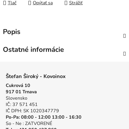
Tlač
Opýtať sa
Strážiť
Popis
Ostatné informácie
Z
á
Štefan Široký - Kovoinox
p
Cukrová 10
ä
917 01 Trnava
t
Slovensko
i
IČ: 37 571 451
e
IČ DPH: SK 1020347779
Po-Pa: 08:00 - 12:00 13:00 - 16:30
So - Ne : ZATVORENÉ