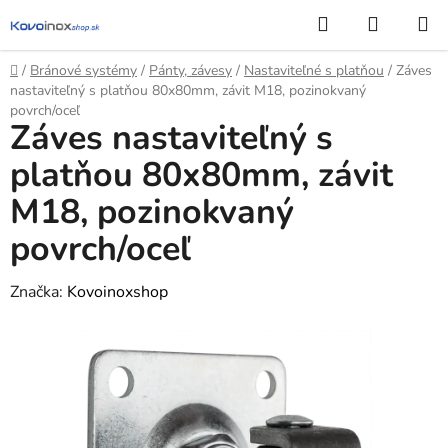
Prejsť
Hľadať
NÁKUP
na
KOŠÍK
obsah
Domov
/
Bránové systémy
/
Pánty, závesy
/
Nastaviteľné s platňou
/
Záves
nastaviteľný s platňou 80x80mm, závit M18, pozinokvaný
povrch/oceľ
Záves nastaviteľný s
platňou 80x80mm, závit
M18, pozinokvaný
povrch/oceľ
Značka:
Kovoinoxshop