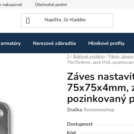
o nakupovať
Obchodné podmienky
Ochrana osobných údaj
 armatúry
Nerezové zábradlia
Hliníkové profily
Domov
/
Bránové systémy
/
Pánty, závesy
75x75x4mm, závit M16, pozinkovaný
Záves nastavi
75x75x4mm, z
pozinkovaný p
Značka:
Kovoinoxshop
Dostupnosť
Kód: