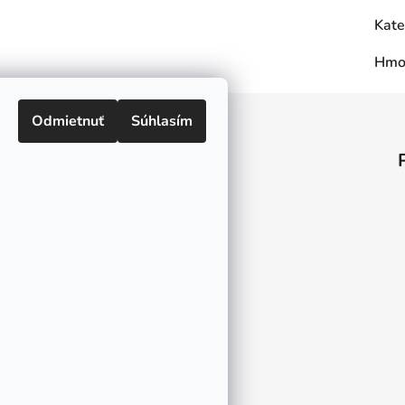
Kate
Hmo
Odmietnuť
Súhlasím
Informácie pre vás
O nás
Kontakt
Doprava a platby
Ako nakupovať
Obchodné podmienky
Ochrana osobných údajov
Odstúpenie od zmluvy