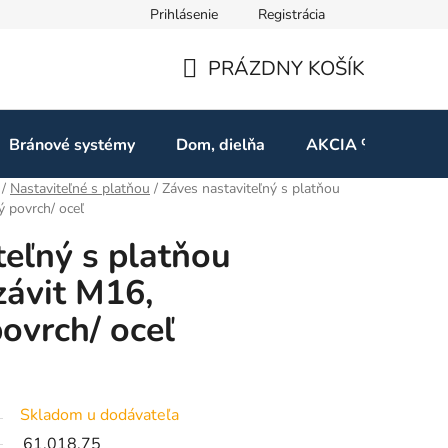
Prihlásenie
Registrácia
ov
Odstúpenie od zmluvy
PRÁZDNY KOŠÍK
NÁKUPNÝ
KOŠÍK
Bránové systémy
Dom, dielňa
AKCIA %
Kon
/
Nastaviteľné s platňou
/
Záves nastaviteľný s platňou
 povrch/ oceľ
teľný s platňou
ávit M16,
ovrch/ oceľ
Skladom u dodávateľa
61.018.75