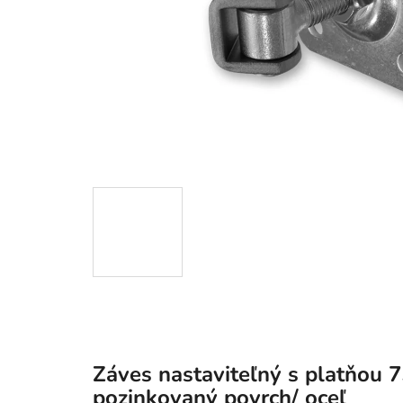
Záves nastaviteľný s platňou 
pozinkovaný povrch/ oceľ