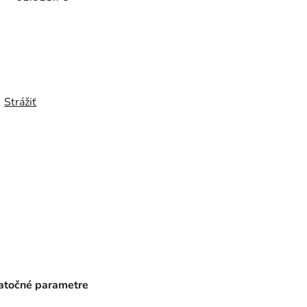
Strážiť
točné parametre