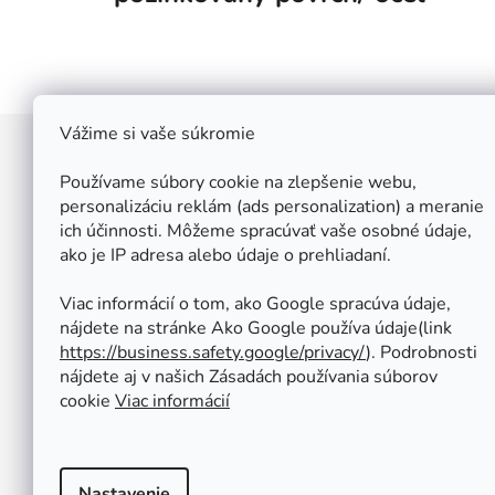
Vážime si vaše súkromie
Z
á
Používame súbory cookie na zlepšenie webu,
Štefan Široký - Kovoinox
p
personalizáciu reklám (ads personalization) a meranie
Cukrová 10
ich účinnosti. Môžeme spracúvať vaše osobné údaje,
ä
917 01 Trnava
ako je IP adresa alebo údaje o prehliadaní.
t
Slovensko
i
IČ: 37 571 451
Viac informácií o tom, ako Google spracúva údaje,
IČ DPH: SK 1020347779
e
nájdete na stránke Ako Google používa údaje(link
Po-Pa: 08:00 - 12:00 13:00 - 16:30
https://business.safety.google/privacy/
⁩). Podrobnosti
So - Ne : ZATVORENÉ
nájdete aj v našich Zásadách používania súborov
Tel.: +421 950 427 860
cookie
Viac informácií
obchod@kovoinox.sk
Nastavenie