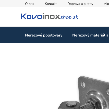
Prejsť
O nás
Kontakt
Doprava a platby
Ak
na
obsah
Nerezové polotovary
Nerezový materiál a