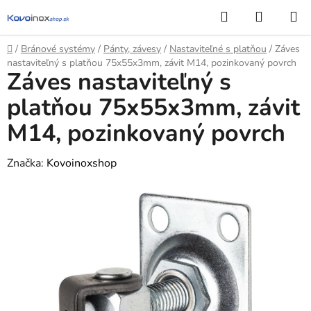
Prejsť
Hľadať
NÁKUP
na
KOŠÍK
obsah
Domov
/
Bránové systémy
/
Pánty, závesy
/
Nastaviteľné s platňou
/
Záves
nastaviteľný s platňou 75x55x3mm, závit M14, pozinkovaný povrch
Záves nastaviteľný s
platňou 75x55x3mm, závit
M14, pozinkovaný povrch
Značka:
Kovoinoxshop