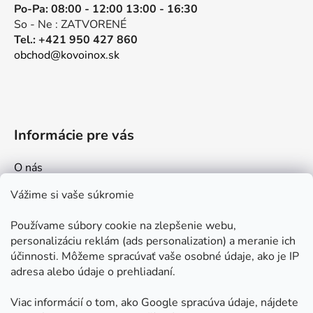
Po-Pa: 08:00 - 12:00 13:00 - 16:30
So - Ne : ZATVORENÉ
Tel.: +421 950 427 860
obchod@kovoinox.sk
Informácie pre vás
O nás
Kontakt
Vážime si vaše súkromie
Doprava a platby
Používame súbory cookie na zlepšenie webu,
Ako nakupovať
personalizáciu reklám (ads personalization) a meranie ich
Obchodné podmienky
účinnosti. Môžeme spracúvať vaše osobné údaje, ako je IP
adresa alebo údaje o prehliadaní.
Ochrana osobných údajov
Odstúpenie od zmluvy
Viac informácií o tom, ako Google spracúva údaje, nájdete