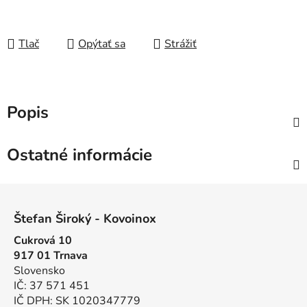
Tlač
Opýtať sa
Strážiť
Popis
Ostatné informácie
Z
á
Štefan Široký - Kovoinox
p
Cukrová 10
ä
917 01 Trnava
t
Slovensko
i
IČ: 37 571 451
e
IČ DPH: SK 1020347779