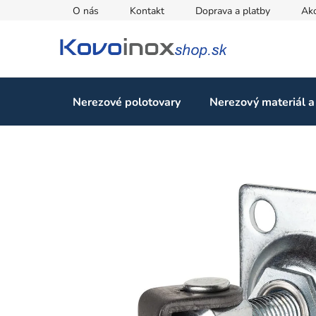
Prejsť
O nás
Kontakt
Doprava a platby
Ak
na
obsah
Nerezové polotovary
Nerezový materiál a