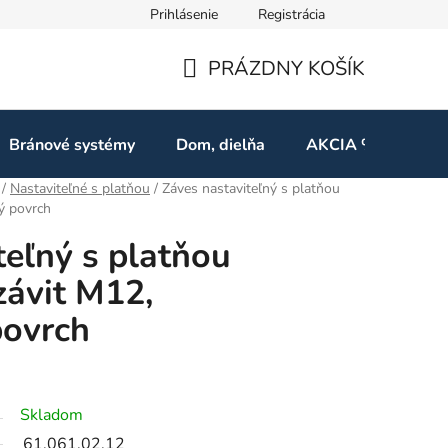
Prihlásenie
Registrácia
ov
Odstúpenie od zmluvy
PRÁZDNY KOŠÍK
NÁKUPNÝ
KOŠÍK
Bránové systémy
Dom, dielňa
AKCIA %
Kon
/
Nastaviteľné s platňou
/
Záves nastaviteľný s platňou
ý povrch
teľný s platňou
ávit M12,
povrch
Skladom
61.061.02.12