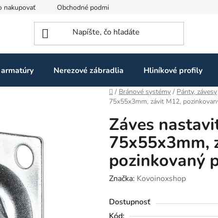
o nakupovať
Obchodné podmienky
Ochrana osobných údaj
 armatúry
Nerezové zábradlia
Hliníkové profily
Domov
/
Bránové systémy
/
Pánty, závesy
75x55x3mm, závit M12, pozinkovan
Záves nastavi
75x55x3mm, z
pozinkovaný 
Značka:
Kovoinoxshop
Dostupnosť
Kód: