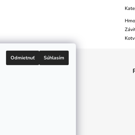
Kate
Hmo
Závi
Kotv
Odmietnuť
Súhlasím
Informácie pre vás
O nás
Kontakt
Doprava a platby
Ako nakupovať
Obchodné podmienky
Ochrana osobných údajov