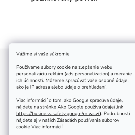
Vážime si vaše súkromie
Z
á
Používame súbory cookie na zlepšenie webu,
Štefan Široký - Kovoinox
p
personalizáciu reklám (ads personalization) a meranie
Cukrová 10
ich účinnosti. Môžeme spracúvať vaše osobné údaje,
ä
917 01 Trnava
ako je IP adresa alebo údaje o prehliadaní.
t
Slovensko
i
IČ: 37 571 451
Viac informácií o tom, ako Google spracúva údaje,
IČ DPH: SK 1020347779
e
nájdete na stránke Ako Google používa údaje(link
Po-Pa: 08:00 - 12:00 13:00 - 16:30
https://business.safety.google/privacy/
⁩). Podrobnosti
So - Ne : ZATVORENÉ
nájdete aj v našich Zásadách používania súborov
Tel.: +421 950 427 860
cookie
Viac informácií
obchod@kovoinox.sk