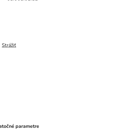
Strážiť
točné parametre