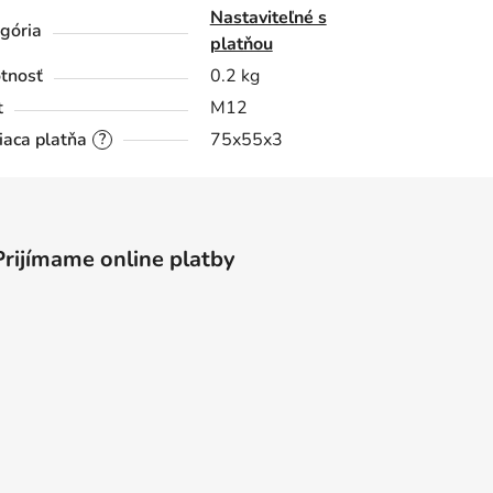
Nastaviteľné s
gória
platňou
tnosť
0.2 kg
t
M12
iaca platňa
75x55x3
?
Prijímame online platby