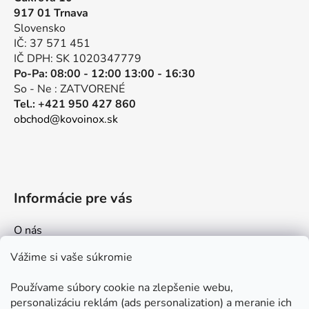
ä
917 01 Trnava
t
Slovensko
i
IČ: 37 571 451
e
IČ DPH: SK 1020347779
Po-Pa: 08:00 - 12:00 13:00 - 16:30
So - Ne : ZATVORENÉ
Tel.: +421 950 427 860
obchod@kovoinox.sk
Informácie pre vás
O nás
Kontakt
Vážime si vaše súkromie
Doprava a platby
Používame súbory cookie na zlepšenie webu,
Ako nakupovať
personalizáciu reklám (ads personalization) a meranie ich