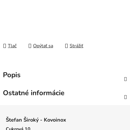
Tlač
Opýtať sa
Strážiť
Popis
Ostatné informácie
Z
á
Štefan Široký - Kovoinox
p
Cukrová 10