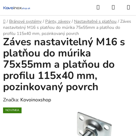
Prejsť
Hľadať
NÁKUP
na
KOŠÍK
obsah
Domov
/
Bránové systémy
/
Pánty, závesy
/
Nastaviteľné s platňou
/
Záves
nastavitelný M16 s platňou do múrika 75x55mm a platňou do
profilu 115x40 mm, pozinkovaný povrch
Záves nastavitelný M16 s
platňou do múrika
75x55mm a platňou do
profilu 115x40 mm,
pozinkovaný povrch
Značka:
Kovoinoxshop
NOVINKA