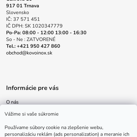
ä
917 01 Trnava
t
Slovensko
i
IČ: 37 571 451
e
IČ DPH: SK 1020347779
Po-Pa: 08:00 - 12:00 13:00 - 16:30
So - Ne : ZATVORENÉ
Tel.: +421 950 427 860
obchod@kovoinox.sk
Informácie pre vás
O nás
Kontakt
Vážime si vaše súkromie
Doprava a platby
Používame súbory cookie na zlepšenie webu,
Ako nakupovať
personalizáciu reklám (ads personalization) a meranie ich