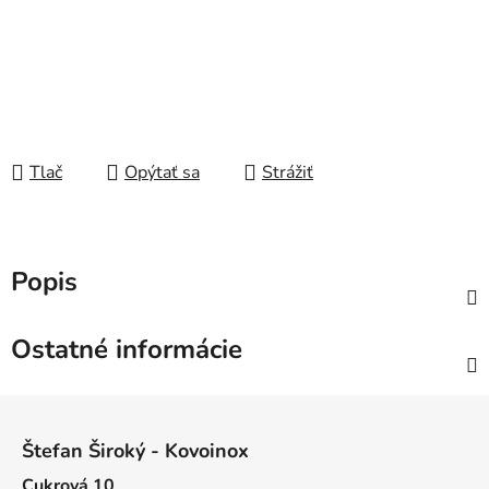
Tlač
Opýtať sa
Strážiť
Popis
Ostatné informácie
Z
á
Štefan Široký - Kovoinox
p
Cukrová 10