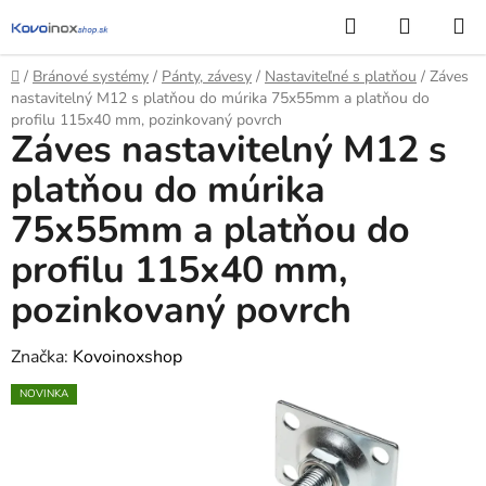
Prejsť
Hľadať
NÁKUP
na
KOŠÍK
obsah
Domov
/
Bránové systémy
/
Pánty, závesy
/
Nastaviteľné s platňou
/
Záves
nastavitelný M12 s platňou do múrika 75x55mm a platňou do
profilu 115x40 mm, pozinkovaný povrch
Záves nastavitelný M12 s
platňou do múrika
75x55mm a platňou do
profilu 115x40 mm,
pozinkovaný povrch
Značka:
Kovoinoxshop
NOVINKA