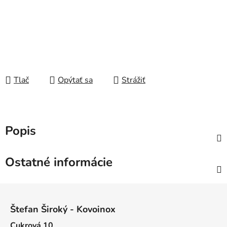
Tlač
Opýtať sa
Strážiť
Popis
Ostatné informácie
Z
á
Štefan Široký - Kovoinox
p
Cukrová 10