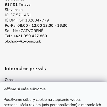
ä
917 01 Trnava
t
Slovensko
i
IČ: 37 571 451
e
IČ DPH: SK 1020347779
Po-Pa: 08:00 - 12:00 13:00 - 16:30
So - Ne : ZATVORENÉ
Tel.: +421 950 427 860
obchod@kovoinox.sk
Informácie pre vás
O nás
Kontakt
Vážime si vaše súkromie
Doprava a platby
Používame súbory cookie na zlepšenie webu,
Ako nakupovať
personalizáciu reklám (ads personalization) a meranie ich