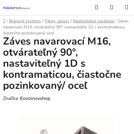
Prejsť
Hľadať
NÁKUP
na
KOŠÍK
obsah
Domov
/
Bránové systémy
/
Pánty, závesy
/
Nastaviteľné naváracie
/
Záves
navarovací M16, otvárateľný 90°, nastaviteľný 1D s kontramaticou,
čiastočne pozinkovaný/ oceľ
Záves navarovací M16,
otvárateľný 90°,
nastaviteľný 1D s
kontramaticou, čiastočne
pozinkovaný/ oceľ
Značka:
Kovoinoxshop