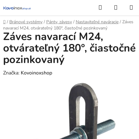
Prejsť
Hľadať
NÁKUP
na
KOŠÍK
obsah
Domov
/
Bránové systémy
/
Pánty, závesy
/
Nastaviteľné naváracie
/
Záves
navarací M24, otvárateľný 180°, čiastočné pozinkovaný
Záves navarací M24,
otvárateľný 180°, čiastočné
pozinkovaný
Značka:
Kovoinoxshop