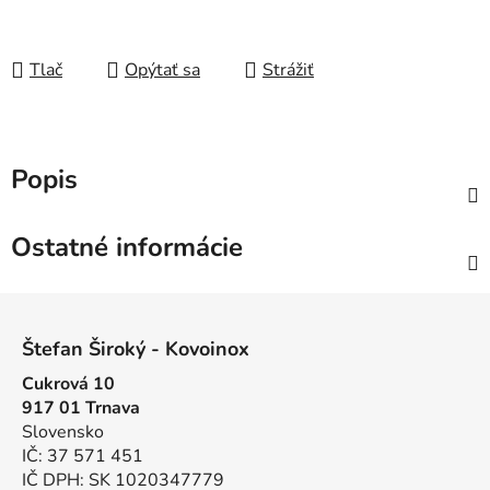
Tlač
Opýtať sa
Strážiť
Popis
Ostatné informácie
Z
á
Štefan Široký - Kovoinox
p
Cukrová 10
ä
917 01 Trnava
t
Slovensko
i
IČ: 37 571 451
e
IČ DPH: SK 1020347779