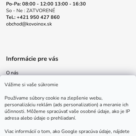
Po-Pa: 08:00 - 12:00 13:00 - 16:30
So - Ne : ZATVORENÉ
Tel.: +421 950 427 860
obchod@kovoinox.sk
Informácie pre vás
O nás
Kontakt
Vážime si vaše súkromie
Doprava a platby
Používame súbory cookie na zlepšenie webu,
Ako nakupovať
personalizáciu reklám (ads personalization) a meranie ich
Obchodné podmienky
účinnosti. Môžeme spracúvať vaše osobné údaje, ako je IP
adresa alebo údaje o prehliadaní.
Ochrana osobných údajov
Odstúpenie od zmluvy
Viac informácií o tom, ako Google spracúva údaje, nájdete