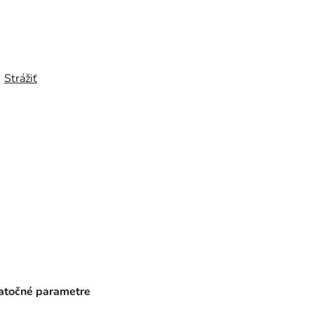
Strážiť
točné parametre