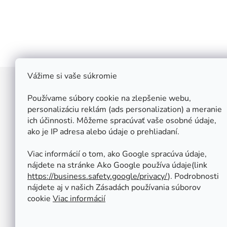
Vážime si vaše súkromie
Z
á
Používame súbory cookie na zlepšenie webu,
Štefan Široký - Kovoinox
p
personalizáciu reklám (ads personalization) a meranie
Cukrová 10
ich účinnosti. Môžeme spracúvať vaše osobné údaje,
ä
917 01 Trnava
ako je IP adresa alebo údaje o prehliadaní.
t
Slovensko
i
IČ: 37 571 451
Viac informácií o tom, ako Google spracúva údaje,
IČ DPH: SK 1020347779
e
nájdete na stránke Ako Google používa údaje(link
Po-Pa: 08:00 - 12:00 13:00 - 16:30
https://business.safety.google/privacy/
⁩). Podrobnosti
So - Ne : ZATVORENÉ
nájdete aj v našich Zásadách používania súborov
Tel.: +421 950 427 860
cookie
Viac informácií
obchod@kovoinox.sk