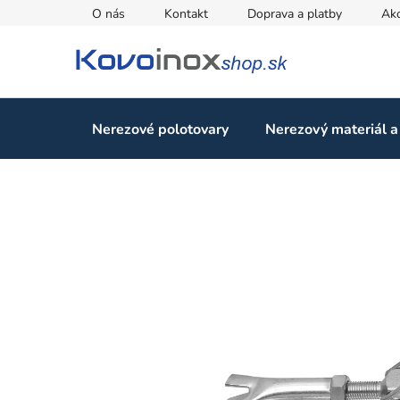
Prejsť
O nás
Kontakt
Doprava a platby
Ak
na
obsah
Nerezové polotovary
Nerezový materiál a