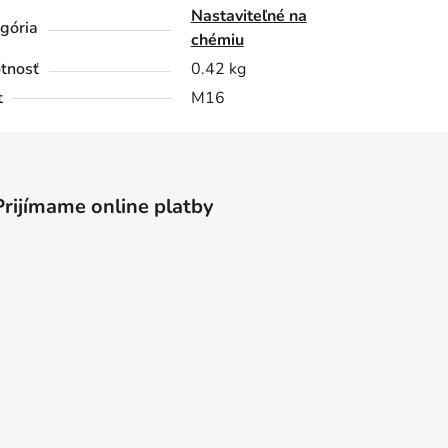
Nastaviteľné na
gória
chémiu
tnosť
0.42 kg
t
M16
Prijímame online platby