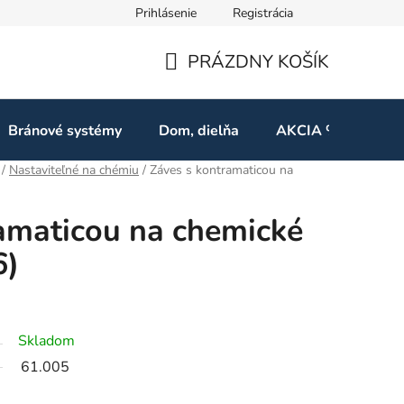
Prihlásenie
Registrácia
ov
Odstúpenie od zmluvy
PRÁZDNY KOŠÍK
NÁKUPNÝ
KOŠÍK
Bránové systémy
Dom, dielňa
AKCIA %
Kon
/
Nastaviteľné na chémiu
/
Záves s kontramaticou na
amaticou na chemické
6)
Skladom
61.005