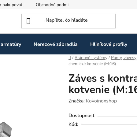
o nakupovať
Obchodné podmienky
Ochrana osobných údaj
 armatúry
Nerezové zábradlia
Hliníkové profily
Domov
/
Bránové systémy
/
Pánty, závesy
chemické kotvenie (M:16)
Záves s kontr
kotvenie (M:1
Značka:
Kovoinoxshop
Dostupnosť
Kód: