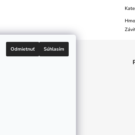
Kate
Hmo
Závi
Odmietnuť
Súhlasím
Informácie pre vás
O nás
Kontakt
Doprava a platby
Ako nakupovať
Obchodné podmienky
Ochrana osobných údajov
Odstúpenie od zmluvy