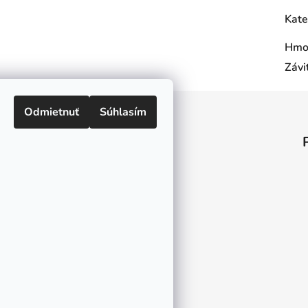
Kate
Hmo
Závi
Odmietnuť
Súhlasím
Informácie pre vás
O nás
Kontakt
Doprava a platby
Ako nakupovať
Obchodné podmienky
Ochrana osobných údajov
Odstúpenie od zmluvy