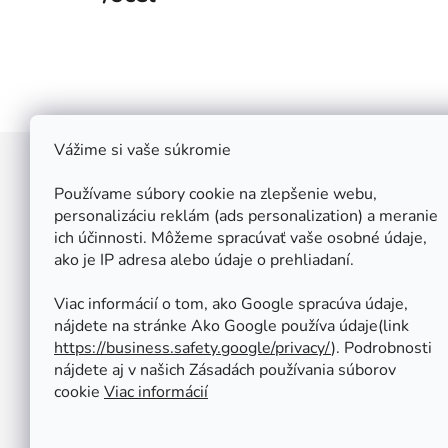
Vážime si vaše súkromie
Z
á
Používame súbory cookie na zlepšenie webu,
Štefan Široký - Kovoinox
p
personalizáciu reklám (ads personalization) a meranie
Cukrová 10
ich účinnosti. Môžeme spracúvať vaše osobné údaje,
ä
917 01 Trnava
ako je IP adresa alebo údaje o prehliadaní.
t
Slovensko
i
IČ: 37 571 451
Viac informácií o tom, ako Google spracúva údaje,
IČ DPH: SK 1020347779
e
nájdete na stránke Ako Google používa údaje(link
Po-Pa: 08:00 - 12:00 13:00 - 16:30
https://business.safety.google/privacy/
⁩). Podrobnosti
So - Ne : ZATVORENÉ
nájdete aj v našich Zásadách používania súborov
Tel.: +421 950 427 860
cookie
Viac informácií
obchod@kovoinox.sk