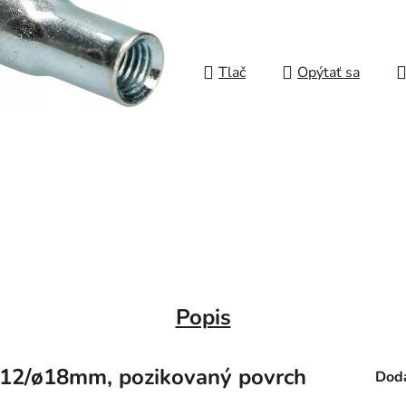
Tlač
Opýtať sa
Popis
M12/ø18mm, pozikovaný povrch
Doda