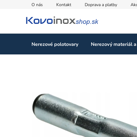
Prejsť
O nás
Kontakt
Doprava a platby
Ak
na
obsah
Nerezové polotovary
Nerezový materiál a