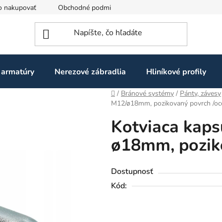
o nakupovať
Obchodné podmienky
Ochrana osobných údaj
 armatúry
Nerezové zábradlia
Hliníkové profily
Domov
/
Bránové systémy
/
Pánty, závesy
M12/ø18mm, pozikovaný povrch /oc
Kotviaca kaps
ø18mm, poziko
Dostupnosť
Kód: