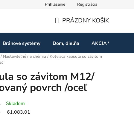
Prihlásenie
Registrácia
ov
Odstúpenie od zmluvy
PRÁZDNY KOŠÍK
NÁKUPNÝ
KOŠÍK
Bránové systémy
Dom, dielňa
AKCIA %
Kon
/
Nastaviteľné na chémiu
/
Kotviaca kapsula so závitom
eľ
ula so závitom M12/
vaný povrch /oceľ
Skladom
61.083.01