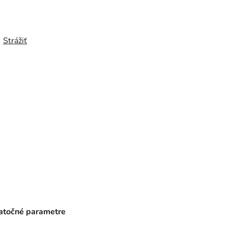
Strážiť
točné parametre