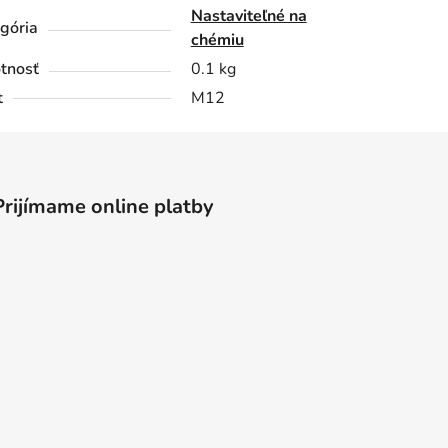
Nastaviteľné na
gória
chémiu
tnosť
0.1 kg
t
M12
Prijímame online platby